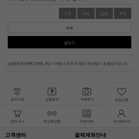
수정
삭제
답변
추천
목록
글쓰기
[상품문의] KMC X9SL 9단 114링크 자전거 체인 체인링키 포함인가요 (1)
공지사항
상품문의
구매후기
관심상품
장바구니
최근본상품
주문내역
마이페이지
고객센터
결제계좌안내