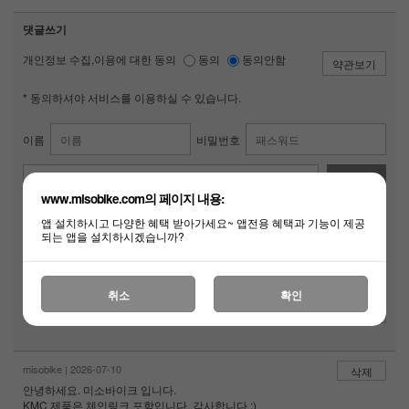
댓글쓰기
개인정보 수집,이용에 대한 동의
동의
동의안함
약관보기
* 동의하셔야 서비스를 이용하실 수 있습니다.
이름
비밀번호
댓글쓰기
www.misobike.com의 페이지 내용:
앱 설치하시고 다양한 혜택 받아가세요~ 앱전용 혜택과 기능이 제공
되는 앱을 설치하시겠습니까?
자동입력방지 프로그램
인증키 보기
취소
확인
인증키 입력
misobike | 2026-07-10
삭제
안녕하세요. 미소바이크 입니다.
KMC 제품은 체인링크 포함입니다. 감사합니다 :)