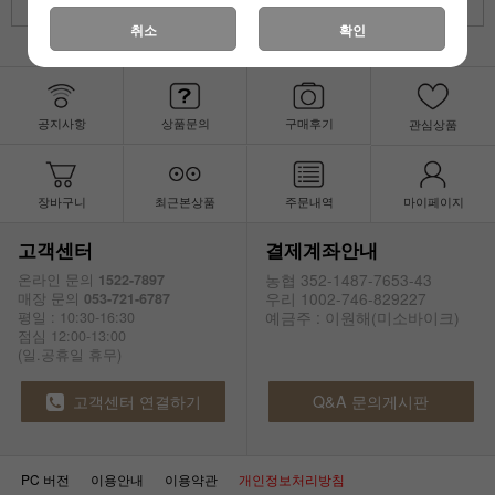
취소
취소
확인
공지사항
상품문의
구매후기
관심상품
장바구니
최근본상품
주문내역
마이페이지
고객센터
결제계좌안내
농협 352-1487-7653-43
온라인 문의
1522-7897
우리 1002-746-829227
매장 문의
053-721-6787
예금주 : 이원해(미소바이크)
평일 : 10:30-16:30
점심 12:00-13:00
(일.공휴일 휴무)
고객센터 연결하기
Q&A 문의게시판
PC 버전
이용안내
이용약관
개인정보처리방침