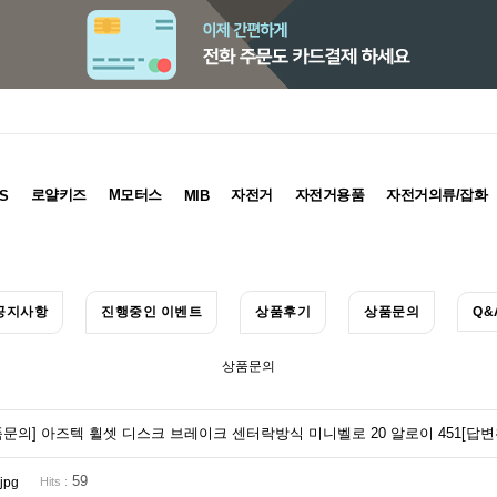
로얄키즈
M모터스
자전거
자전거용품
자전거의류/잡화
S
MIB
공지사항
진행중인 이벤트
상품후기
상품문의
Q&
상품문의
품문의] 아즈텍 휠셋 디스크 브레이크 센터락방식 미니벨로 20 알로이 451
[답변
59
jpg
Hits :