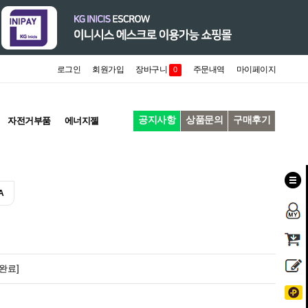
로그인
회원가입
장바구니
주문내역
마이페이지
0
공지사항
상품문의
구매후기
자전거부품
에너지젤
A
완료]