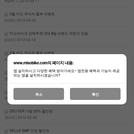
lhy2817
| 2015-09-17
3월 카드 무이자 할부 이벤트
| 2013-03-02
미소바이크 강력추천! 3대 Big 브랜드 자전거 모음
| 2013-03-12
2월 카드 무이자 할부 이벤트
| 2013-02-21
www.misobike.com의 페이지 내용:
앱 설치하시고 다양한 혜택 받아가세요~ 앱전용 혜택과 기능이 제공
라이트 특가
되는 앱을 설치하시겠습니까?
관리자
| 2013-02-02
SIDI 자전거 신발할인전
취소
확인
관리자
| 2013-02-02
DEUTER 가방 30% 할인전
관리자
| 2013-02-02
SELLE SMP 안장 할인전