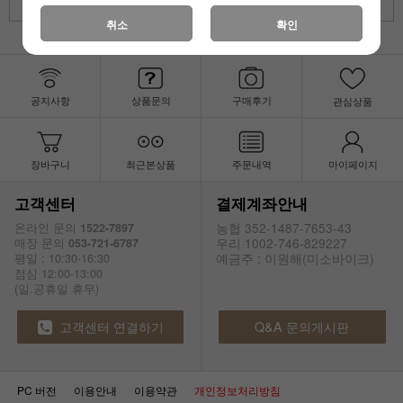
취소
취소
확인
공지사항
상품문의
구매후기
관심상품
장바구니
최근본상품
주문내역
마이페이지
고객센터
결제계좌안내
농협 352-1487-7653-43
온라인 문의
1522-7897
우리 1002-746-829227
매장 문의
053-721-6787
예금주 : 이원해(미소바이크)
평일 : 10:30-16:30
점심 12:00-13:00
(일.공휴일 휴무)
고객센터 연결하기
Q&A 문의게시판
PC 버전
이용안내
이용약관
개인정보처리방침