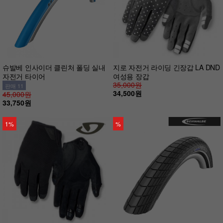
슈발베 인사이더 클린처 폴딩 실내
지로 자전거 라이딩 긴장갑 LA DND
자전거 타이어
여성용 장갑
35,000원
판매 11
34,500원
45,000원
33,750원
1%
%