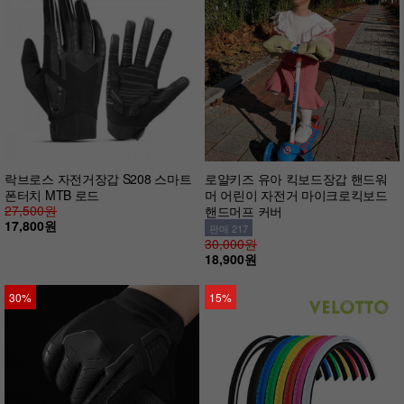
락브로스 자전거장갑 S208 스마트
로얄키즈 유아 킥보드장갑 핸드워
폰터치 MTB 로드
머 어린이 자전거 마이크로킥보드
27,500원
핸드머프 커버
17,800원
판매 217
30,000원
18,900원
30%
15%