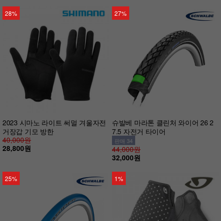
28%
27%
2023 시마노 라이트 써멀 겨울자전
슈발베 마라톤 클린처 와이어 26 2
거장갑 기모 방한
7.5 자전거 타이어
40,000원
판매 34
28,800원
44,000원
32,000원
25%
1%