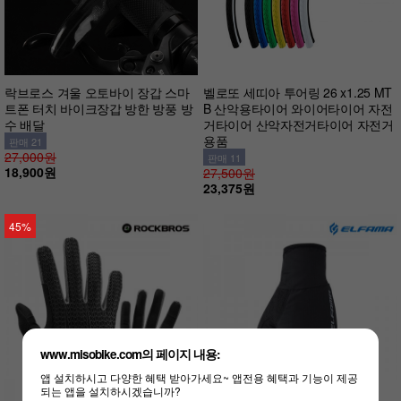
락브로스 겨울 오토바이 장갑 스마
벨로또 세띠아 투어링 26 x1.25 MT
트폰 터치 바이크장갑 방한 방풍 방
B 산악용타이어 와이어타이어 자전
수 배달
거타이어 산악자전거타이어 자전거
용품
판매 21
27,000원
판매 11
18,900원
27,500원
23,375원
45%
www.misobike.com의 페이지 내용:
앱 설치하시고 다양한 혜택 받아가세요~ 앱전용 혜택과 기능이 제공
되는 앱을 설치하시겠습니까?