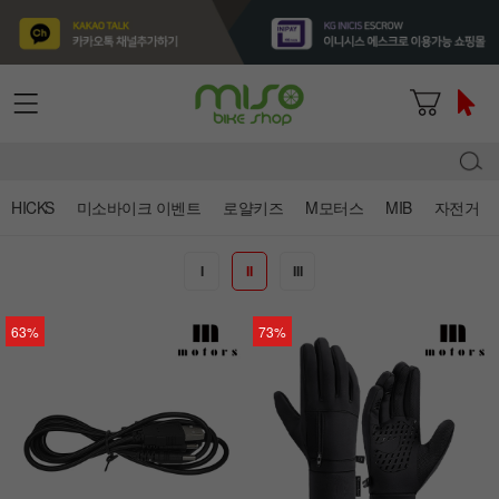
HICKS
미소바이크 이벤트
로얄키즈
M모터스
MIB
자전거
I
II
III
63%
73%