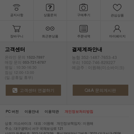
공지사항
상품문의
구매후기
관심상품
장바구니
최근본상품
주문내역
마이페이지
고객센터
결제계좌안내
농협 352-1487-7653-43
온라인 문의
1522-7897
우리 1002-746-829227
매장 문의
053-721-6787
예금주 : 이원해(미소바이크)
평일 : 10:30-16:30
점심 12:00-13:00
(일.공휴일 휴무)
고객센터 연결하기
Q&A 문의게시판
PC 버전
이용안내
이용약관
개인정보처리방침
상호 : 미소바이크 대표 : 이원해 개인정보책임자 : 이원해
주소 : 대구광역시 서구 국채보상로 121
사업자 등록번호 : 502-14-97459 통신판매업신고번호 : 2021-대구서구-0556