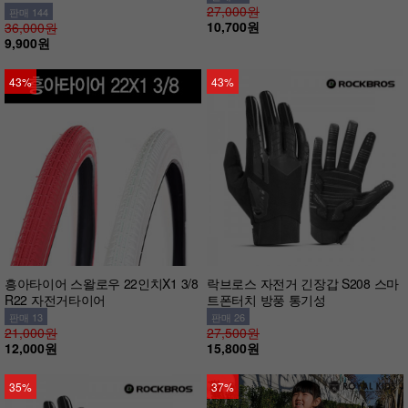
27,000원
판매 144
10,700원
36,000원
9,900원
43%
43%
흥아타이어 스왈로우 22인치X1 3/8
락브로스 자전거 긴장갑 S208 스마
R22 자전거타이어
트폰터치 방풍 통기성
판매 13
판매 26
21,000원
27,500원
12,000원
15,800원
35%
37%