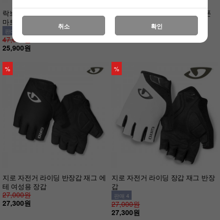
락브로스 자전거 긴장갑 S169-1 스
엘파마 겨울 자전거장갑 스마트폰
마트폰터치 실리콘패드
터치 스포츠 방한장갑
취소
확인
26,000원
판매 12
47,000원
25,900원
%
%
지로 자전거 라이딩 반장갑 재그 에
지로 자전거 라이딩 장갑 재그 반장
테 여성용 장갑
갑
27,000원
판매 4
27,300원
27,000원
27,300원