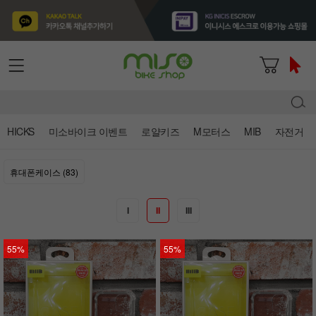
HICKS
미소바이크 이벤트
로얄키즈
M모터스
MIB
자전거
휴대폰케이스 (83)
I
II
III
55%
55%