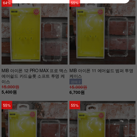
64%
55%
MIB 아이폰 12 PRO MAX 프로 맥스
MIB 아이폰 11 에어쉴드 범퍼 투명
에어쉴드 카드슬롯 소프트 투명 케
케이스
이스
판매 2
15,000원
15,000원
5,400원
6,700원
55%
55%