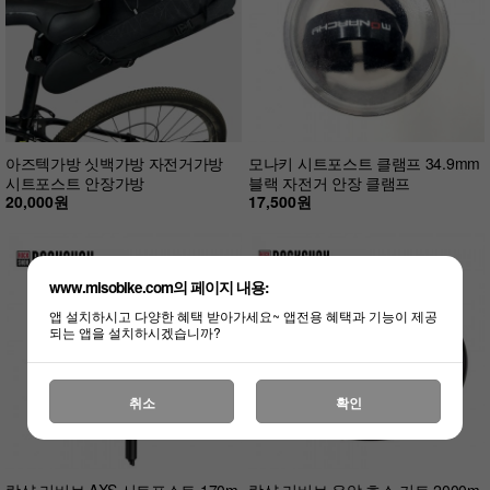
아즈텍가방 싯백가방 자전거가방
모나키 시트포스트 클램프 34.9mm
시트포스트 안장가방
블랙 자전거 안장 클램프
20,000원
17,500원
www.misobike.com의 페이지 내용:
앱 설치하시고 다양한 혜택 받아가세요~ 앱전용 혜택과 기능이 제공
되는 앱을 설치하시겠습니까?
취소
확인
락샥 리버브 AXS 시트포스트 170m
락샥 리버브 유압 호스 키트 2000m