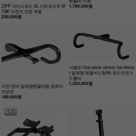
핸들바 카본
1,780,000원
ZIPP 서비스코스 SL 시트포스트 M
TBK 자전거 안장 부품
230,000원
서벨로 One-piece carbon handleba
r 일체형 핸들바신형R5 로드자전거
드롭바
1,290,000원
가민 엔비 일체형핸들바용 컴퓨터
마운트
189,000원