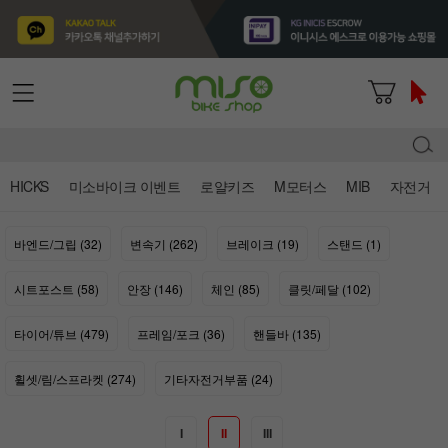
HICKS
미소바이크 이벤트
로얄키즈
M모터스
MIB
자전거
바엔드/그립 (32)
변속기 (262)
브레이크 (19)
스탠드 (1)
시트포스트 (58)
안장 (146)
체인 (85)
클릿/페달 (102)
타이어/튜브 (479)
프레임/포크 (36)
핸들바 (135)
휠셋/림/스프라켓 (274)
기타자전거부품 (24)
I
II
III