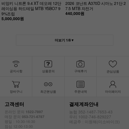
비앙키 니트론 9.4 XT 데오레 12단
2026 코난트 A370D 시마노 21단 2
레이싱용 하드테일 MTB YSBO7 9
7.5 MTB 자전거
440,000원
9%조립
5,000,000원
더보기
1
/
8
▼
공지사항
상품문의
구매후기
관심상품
장바구니
최근본상품
주문내역
마이페이지
고객센터
결제계좌안내
농협 352-1487-7653-43
온라인 문의
1522-7897
우리 1002-746-829227
매장 문의
053-721-6787
예금주 : 이원해(미소바이크)
평일 : 10:30-16:30
점심 12:00-13:00