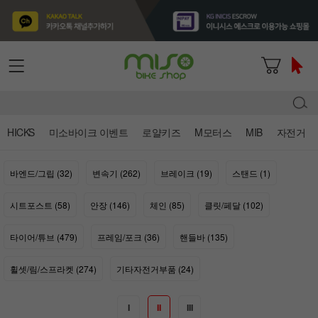
HICKS
미소바이크 이벤트
로얄키즈
M모터스
MIB
자전거
바엔드/그립 (32)
변속기 (262)
브레이크 (19)
스탠드 (1)
시트포스트 (58)
안장 (146)
체인 (85)
클릿/페달 (102)
타이어/튜브 (479)
프레임/포크 (36)
핸들바 (135)
휠셋/림/스프라켓 (274)
기타자전거부품 (24)
I
II
III