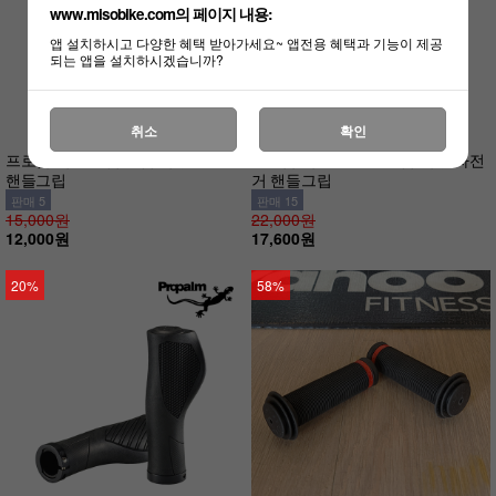
www.misobike.com의 페이지 내용:
앱 설치하시고 다양한 혜택 받아가세요~ 앱전용 혜택과 기능이 제공
되는 앱을 설치하시겠습니까?
취소
확인
프로팜 락온 슬림 그립 락링 자전거
프로팜 락온 에르고 그립 락링 자전
핸들그립
거 핸들그립
판매 5
판매 15
15,000원
22,000원
12,000원
17,600원
20%
58%