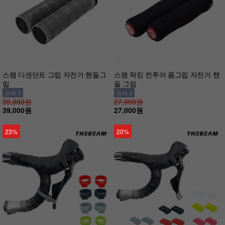
스램 디센던트 그립 자전거 핸들그
스램 락킹 컨투어 폼그립 자전거 핸
립
들 그립
판매 3
판매 2
39,000원
27,000원
39,000원
27,000원
23%
20%