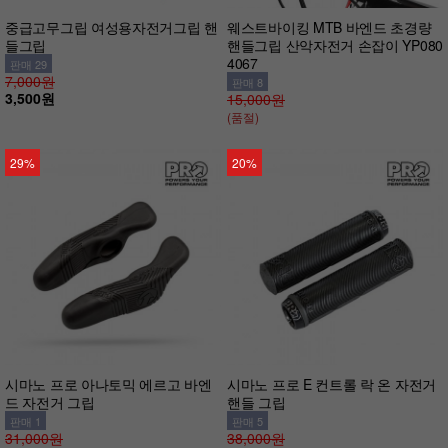
중급고무그립 여성용자전거그립 핸
웨스트바이킹 MTB 바엔드 초경량
들그립
핸들그립 산악자전거 손잡이 YP080
4067
판매 29
7,000원
판매 8
3,500원
15,000원
(품절)
29%
20%
시마노 프로 아나토믹 에르고 바엔
시마노 프로 E 컨트롤 락 온 자전거
드 자전거 그립
핸들 그립
판매 1
판매 5
31,000원
38,000원