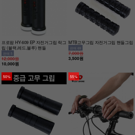
프로팜 HY-609 EP 자전거그립 락그
MTB고무그립 자전거그립 핸들그립
립 (블랙,레드,블루) 핸들
판매 69
7,000원
판매 5
3,500원
12,000원
10,000원
50%
55%