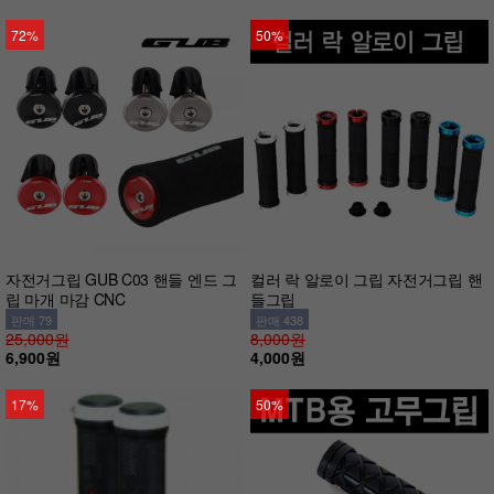
72%
50%
자전거그립 GUB C03 핸들 엔드 그
컬러 락 알로이 그립 자전거그립 핸
립 마개 마감 CNC
들그립
판매 79
판매 438
25,000원
8,000원
6,900원
4,000원
17%
50%