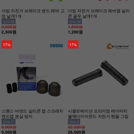
더빔 자전거 브레이크 밴드 레버 고
더빔 자전거 브레이크 레버캡 실리
정 낱개1개
콘 골무 낱개1개
판매 28
판매 28
3,000원
1,500원
2,300원
1,200원
17%
17%
스웬스 바엔드 실리콘 캡 스크래치
시클로베이션 프리미엄 레더터치
앤드캡 분실 방지
블랙다이아몬드 자전거 핸들 그립
판매 17
판매 8
6,000원
32,000원
5,000원
26,500원