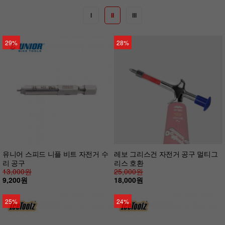
I
II
III
29%
28%
유니어 스피드 니플 비트 자전거 수
레보 그리스건 자전거 공구 멀티그
리 공구
리스 호환
13,000원
25,000원
9,200원
18,000원
25%
24%