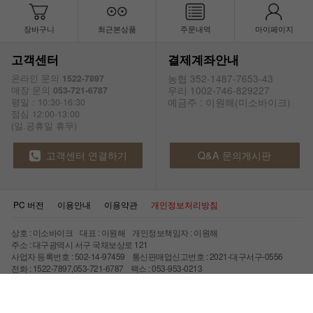
장바구니
최근본상품
주문내역
마이페이지
고객센터
결제계좌안내
농협 352-1487-7653-43
온라인 문의
1522-7897
우리 1002-746-829227
매장 문의
053-721-6787
예금주 : 이원해(미소바이크)
평일 : 10:30-16:30
점심 12:00-13:00
(일.공휴일 휴무)
고객센터 연결하기
Q&A 문의게시판
PC 버전
이용안내
이용약관
개인정보처리방침
상호 : 미소바이크 대표 : 이원해 개인정보책임자 : 이원해
주소 : 대구광역시 서구 국채보상로 121
사업자 등록번호 : 502-14-97459 통신판매업신고번호 : 2021-대구서구-0556
전화 : 1522-7897,053-721-6787 팩스 : 053-953-0213
Copyright © 미소바이크 All rights reserved.
Design by 에스비디자인