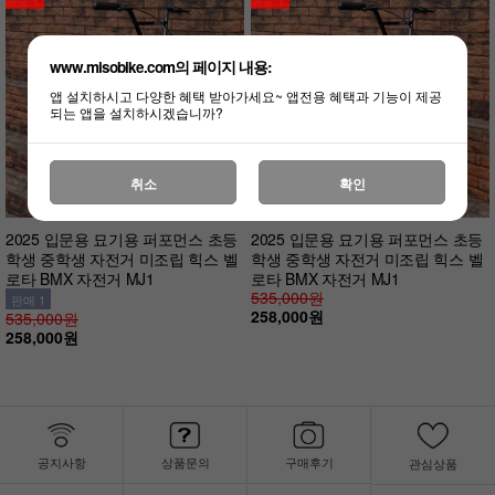
www.misobike.com의 페이지 내용:
앱 설치하시고 다양한 혜택 받아가세요~ 앱전용 혜택과 기능이 제공
되는 앱을 설치하시겠습니까?
취소
확인
2025 입문용 묘기용 퍼포먼스 초등
2025 입문용 묘기용 퍼포먼스 초등
학생 중학생 자전거 미조립 힉스 벨
학생 중학생 자전거 미조립 힉스 벨
로타 BMX 자전거 MJ1
로타 BMX 자전거 MJ1
535,000원
판매 1
258,000원
535,000원
258,000원
공지사항
상품문의
구매후기
관심상품