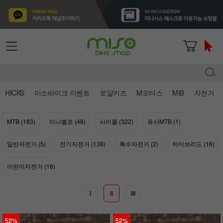
HICKS
미소바이크 이벤트
로얄키즈
M모터스
MIB
자전거
MTB (183)
미니벨로 (48)
사이클 (322)
유사MTB (1)
일반자전거 (5)
전기자전거 (138)
특수자전거 (2)
하이브리드 (16)
어린이자전거 (16)
I
II
III
52%
52%