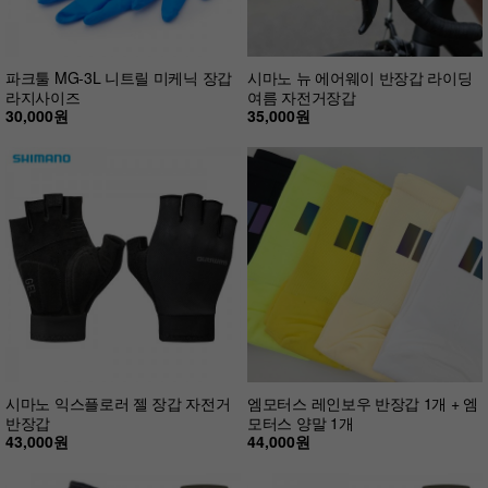
파크툴 MG-3L 니트릴 미케닉 장갑
시마노 뉴 에어웨이 반장갑 라이딩
라지사이즈
여름 자전거장갑
30,000원
35,000원
시마노 익스플로러 젤 장갑 자전거
엠모터스 레인보우 반장갑 1개 + 엠
반장갑
모터스 양말 1개
43,000원
44,000원