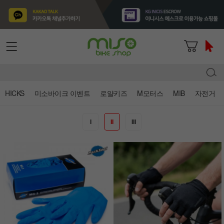
HICKS
미소바이크 이벤트
로얄키즈
M모터스
MIB
자전거
I
II
III