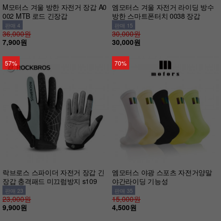
M모터스 겨울 방한 자전거 장갑 A0
엠모터스 겨울 자전거 라이딩 방수
002 MTB 로드 긴장갑
방한 스마트폰터치 0038 장갑
판매 4
판매 15
36,000원
30,000원
7,900원
30,000원
57%
70%
락브로스 스파이더 자전거 장갑 긴
엠모터스 야광 스포츠 자전거양말
장갑 충격패드 미끄럼방지 s109
야간라이딩 기능성
판매 23
판매 35
23,000원
15,000원
9,900원
4,500원