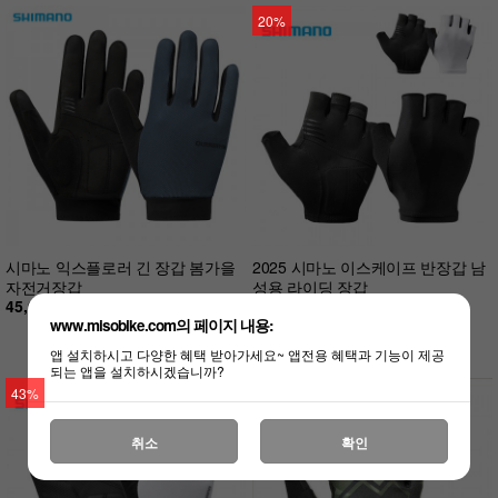
20%
시마노 익스플로러 긴 장갑 봄가을
2025 시마노 이스케이프 반장갑 남
자전거장갑
성용 라이딩 장갑
45,000원
판매 2
www.misobike.com의 페이지 내용:
45,000원
36,000원
앱 설치하시고 다양한 혜택 받아가세요~ 앱전용 혜택과 기능이 제공
되는 앱을 설치하시겠습니까?
43%
취소
확인