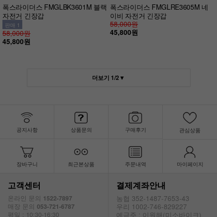
폭스라이더스 FMGLBK3601M 블랙
폭스라이더스 FMGLRE3605M 네
자전거 긴장갑
이비 자전거 긴장갑
58,000원
판매 1
45,800원
58,000원
45,800원
더보기
1
/
2
▼
공지사항
상품문의
구매후기
관심상품
장바구니
최근본상품
주문내역
마이페이지
고객센터
결제계좌안내
농협 352-1487-7653-43
온라인 문의
1522-7897
우리 1002-746-829227
매장 문의
053-721-6787
예금주 : 이원해(미소바이크)
평일 : 10:30-16:30