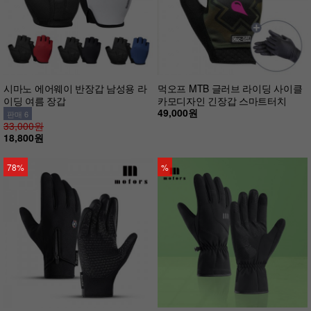
시마노 에어웨이 반장갑 남성용 라
먹오프 MTB 글러브 라이딩 사이클
이딩 여름 장갑
카모디자인 긴장갑 스마트터치
49,000원
판매 6
33,000원
18,800원
78%
%