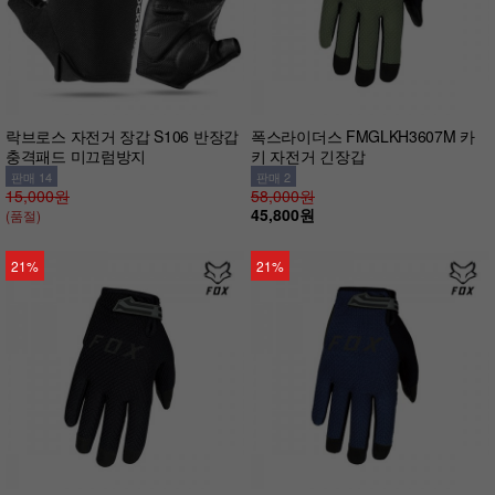
락브로스 자전거 장갑 S106 반장갑
폭스라이더스 FMGLKH3607M 카
충격패드 미끄럼방지
키 자전거 긴장갑
판매 14
판매 2
15,000원
58,000원
45,800원
(품절)
21%
21%