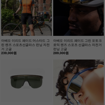
아베오 이리드 페이드 머스타드 그
아베오 이리드 페이드 그린 포토크
린 렌즈 스포츠선글라스 런닝 자전
로믹 렌즈 스포츠 선글라스 자전거
거 고글
런닝 고글
239,000원
289,000원