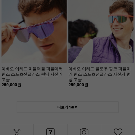
아베오 이리드 마블퍼플 퍼플미러
아베오 이리드 플로우 핑크 퍼플미
렌즈 스포츠선글라스 런닝 자전거
러 렌즈 스포츠선글라스 자전거 런
고글
닝 고글
259,000원
259,000원
더보기
1
/
8
▼