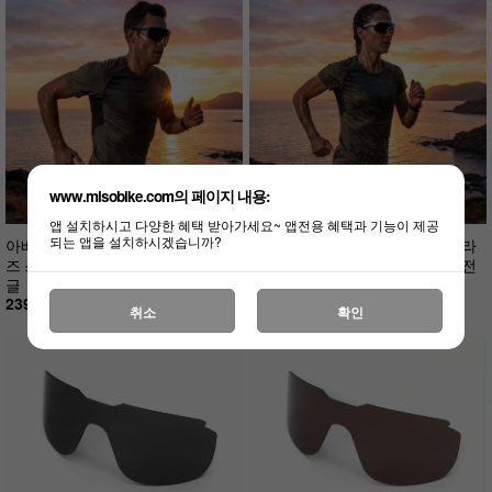
www.misobike.com의 페이지 내용:
앱 설치하시고 다양한 혜택 받아가세요~ 앱전용 혜택과 기능이 제공
되는 앱을 설치하시겠습니까?
아베오 이리드 블랙 프레임 블랙 렌
아베오 이리드 화이트 프레임 브라
즈 스포츠선글라스 런닝 자전거 고
운 렌즈 스포츠선글라스 런닝 자전
글
거 고글
239,000원
239,000원
취소
확인