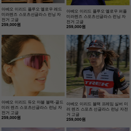
아베오 이리드 플루오 옐로우 레드
아베오 이리드 플루오 옐로우 퍼플
미러렌즈 스포츠선글라스 런닝 자
미러렌즈 스포츠선글라스 런닝 자
전거 고글
전거 고글
259,000원
259,000원
아베오 이리드 듀오 마블 블랙-골드
아베오 이리드 블랙 프레임 실버 미
미러 렌즈 스포츠선글라스 런닝 자
러 렌즈 스포츠 선글라스 런닝 자전
전거 고글
거 고글
259,000원
259,000원