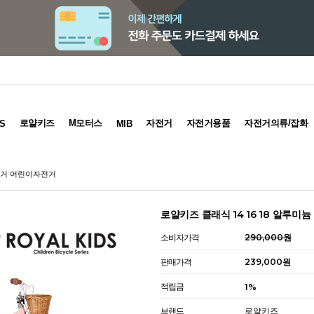
로얄키즈
M모터스
자전거
자전거용품
자전거의류/잡화
S
MIB
자전거 어린이자전거
로얄키즈 클래식 14 16 18 알루
소비자가격
290,000원
판매가격
239,000원
적립금
1%
브랜드
로얄키즈