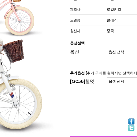
제조사
로얄키즈
모델명
클래식
원산지
중국
옵션선택
옵션
추가옵션
(추가 구매를 원하시면 선택하세
[G056]헬멧