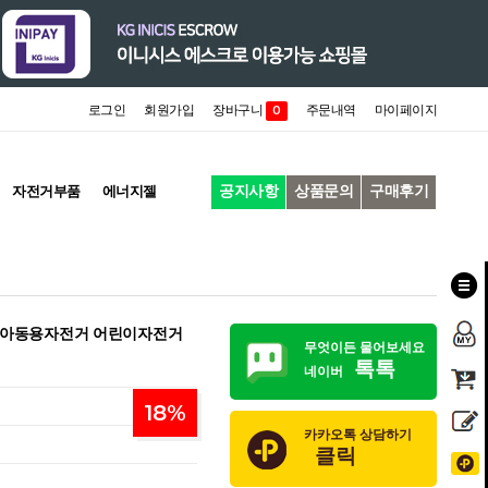
로그인
회원가입
장바구니
주문내역
마이페이지
0
공지사항
상품문의
구매후기
자전거부품
에너지젤
미늄 아동용자전거 어린이자전거
무엇이든 물어보세요
톡톡
네이버
18
%
카카오톡 상담하기
클릭