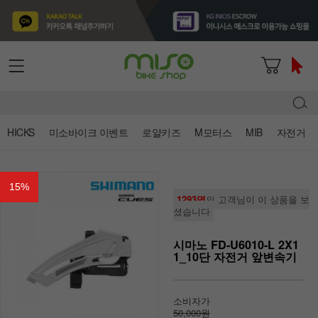
HICKS
미소바이크 이벤트
로얄키즈
M모터스
MIB
자전거
15
%
1293명
의 고객님이 이 상품을 보
셨습니다
시마노 FD-U6010-L 2X1
1_10단 자전거 앞변속기
소비자가
50,000원