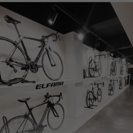
페이코 ID로
PAYCO 바