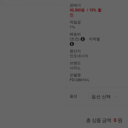
판매가
42,500원
/
15
% 할
인
적립금
1%
배송비
(조건)
지역별
원산지
인도네시아
브랜드
시마노
모델명
FD-U6010-L
옵션
원
총 상품 금액
0