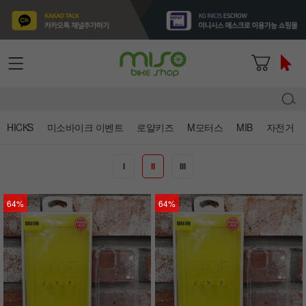
HICKS
미소바이크 이벤트
로얄키즈
M모터스
MIB
자전거
I
II
III
64%
64%