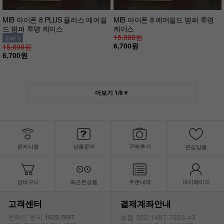
MIB 아이폰 8 PLUS 플러스 에어쉴
MIB 아이폰 8 에어쉴드 범퍼 투명
드 범퍼 투명 케이스
케이스
15,000원
판매 1
6,700원
15,000원
6,700원
더보기
1
/
6
▼
공지사항
상품문의
구매후기
관심상품
장바구니
최근본상품
주문내역
마이페이지
고객센터
결제계좌안내
농협 352-1487-7653-43
온라인 문의
1522-7897