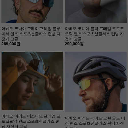
아베오 코니아 그레이 프레임 블루
아베오 코니아 블랙 프레임 포토크
미러 렌즈 스포츠선글라스 런닝 자
로믹 렌즈 스포츠선글라스 런닝 자
전거 고글
전거 고글
269,000원
299,000원
아베오 이리드 머스터드 프레임 포
아베오 이리드 페이드 그린 골드 미
토크로믹 렌즈 스포츠선글라스 런
러 렌즈 스포츠선글라스 런닝 자전
닝 자전거 고글
거 고글