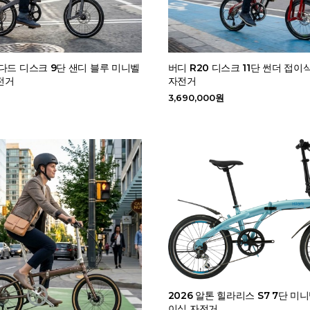
다드 디스크 9단 샌디 블루 미니벨
버디 R20 디스크 11단 썬더 접
전거
자전거
원
3,690,000원
2026 알톤 힐라리스 S7 7단 미
이식 자전거