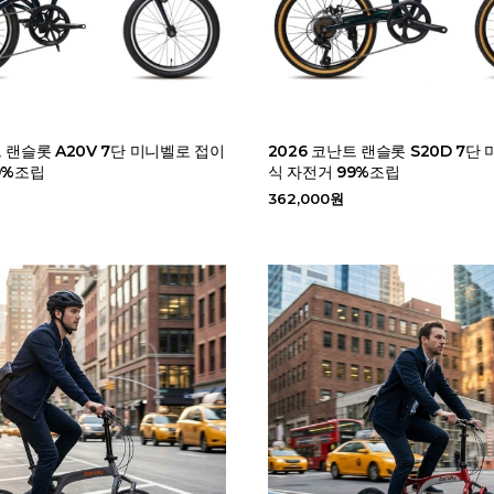
트 랜슬롯 A20V 7단 미니벨로 접이
2026 코난트 랜슬롯 S20D 7단
9%조립
식 자전거 99%조립
362,000원