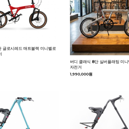
0단 글로시레드 매트블랙 미니벨로
거
버디 클래식 8단 실버플래팅 미
자전거
1,990,000원