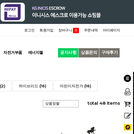
로그인
회원가입
장바구니
주문내역
마이페이지
0
공지사항
상품문의
구매후기
자전거부품
에너지젤
2)
하이브리드 (16)
어린이자전거 (16)
total
48
items