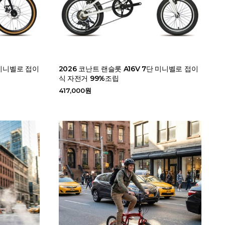
 미니벨로 접이
2026 코난트 랜슬롯 A16V 7단 미니벨로 접이
식 자전거 99%조립
417,000원