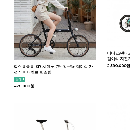
버디 스탠다
접이식 자전
2,590,000
힉스 바버비 G7 시마노 7단 입문용 접이식 자
전거 미니벨로 반조립
판매 1
428,000원