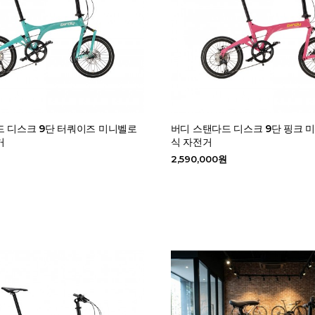
드 디스크 9단 터쿼이즈 미니벨로
버디 스탠다드 디스크 9단 핑크 
거
식 자전거
원
2,590,000원