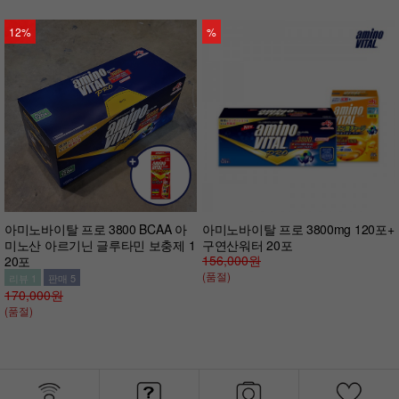
12%
%
아미노바이탈 프로 3800 BCAA 아
아미노바이탈 프로 3800mg 120포+
미노산 아르기닌 글루타민 보충제 1
구연산워터 20포
156,000원
20포
(품절)
리뷰 1
판매 5
170,000원
(품절)