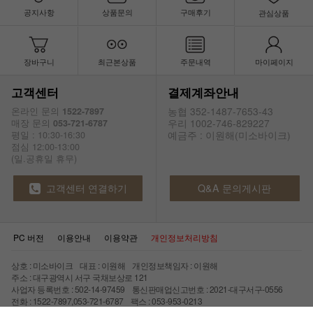
공지사항
상품문의
구매후기
관심상품
장바구니
최근본상품
주문내역
마이페이지
고객센터
결제계좌안내
농협 352-1487-7653-43
온라인 문의
1522-7897
우리 1002-746-829227
매장 문의
053-721-6787
예금주 : 이원해(미소바이크)
평일 : 10:30-16:30
점심 12:00-13:00
(일.공휴일 휴무)
고객센터 연결하기
Q&A 문의게시판
PC 버전
이용안내
이용약관
개인정보처리방침
상호 : 미소바이크 대표 : 이원해 개인정보책임자 : 이원해
주소 : 대구광역시 서구 국채보상로 121
사업자 등록번호 : 502-14-97459 통신판매업신고번호 : 2021-대구서구-0556
전화 : 1522-7897,053-721-6787 팩스 : 053-953-0213