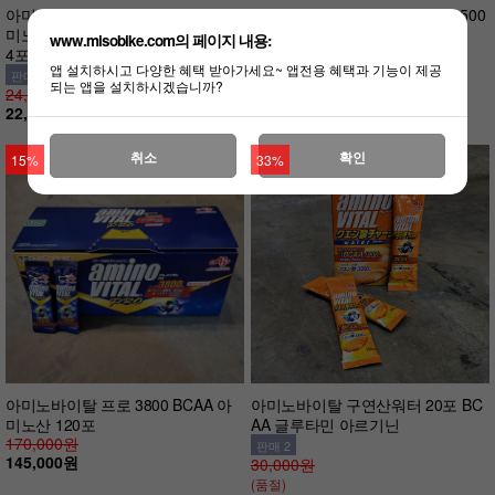
아미노바이탈 프로 3800 BCAA 아
아미노바이탈 퍼펙트 에너지젤 500
미노산 아르기닌 글루타민 보충제 1
0 6포 파워젤 아미노산
www.misobike.com의 페이지 내용:
4포
판매 7
앱 설치하시고 다양한 혜택 받아가세요~ 앱전용 혜택과 기능이 제공
50,000원
판매 7
되는 앱을 설치하시겠습니까?
23,000원
24,000원
22,000원
취소
확인
15%
33%
아미노바이탈 프로 3800 BCAA 아
아미노바이탈 구연산워터 20포 BC
미노산 120포
AA 글루타민 아르기닌
170,000원
판매 2
145,000원
30,000원
(품절)