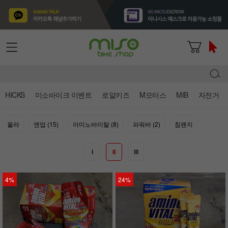
HICKS
미소바이크 이벤트
로얄키즈
M모터스
MIB
자전거
올라
엔업 (15)
아미노바이탈 (8)
파워바 (2)
침팬지
I
II
III
4%
24%