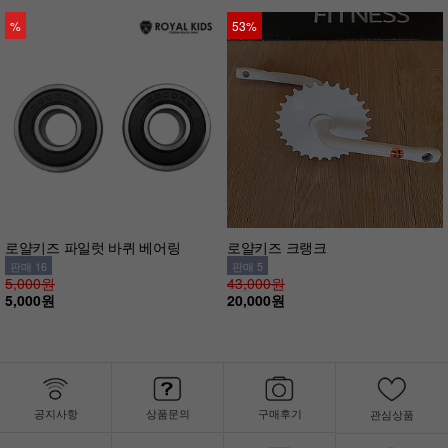
%
53%
로얄키즈 파일럿 바퀴 베어링
로얄키즈 크랭크
판매 16
판매 5
5,000원
43,000원
5,000원
20,000원
공지사항
상품문의
구매후기
관심상품