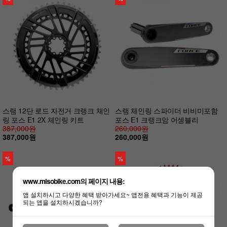
스램 12단 로드 자전거 크랭크 체인
스램 체인링 스파이더 비비미포함
링 포스 E1 2X 체인링 키트
포스 E1 크랭크암 어셈블리
387,000원
260,000원
387,000원
260,000원
%
%
www.misobike.com의 페이지 내용:
앱 설치하시고 다양한 혜택 받아가세요~ 앱전용 혜택과 기능이 제공
되는 앱을 설치하시겠습니까?