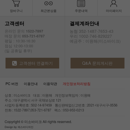
장바구니
최근본상품
주문내역
마이페이지
고객센터
결제계좌안내
농협 352-1487-7653-43
온라인 문의
1522-7897
우리 1002-746-829227
매장 문의
053-721-6787
예금주 : 이원해(미소바이크)
평일 : 10:30-16:30
점심 12:00-13:00
(일.공휴일 휴무)
고객센터 연결하기
Q&A 문의게시판
PC 버전
이용안내
이용약관
개인정보처리방침
상호 : 미소바이크 대표 : 이원해 개인정보책임자 : 이원해
주소 : 대구광역시 서구 국채보상로 121
사업자 등록번호 : 502-14-97459 통신판매업신고번호 : 2021-대구서구-0556
전화 : 1522-7897,053-721-6787 팩스 : 053-953-0213
Copyright © 미소바이크 All rights reserved.
Design by 에스비디자인