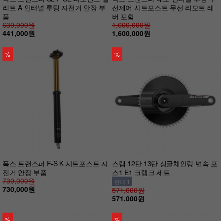
리트 A 인터널 루팅 자전거 안장 부
선제어 시트포스트 무선 리모트 레
품
버 포함
630,000원
1,600,000원
441,000원
1,600,000원
%
%
폭스 트랜스퍼 F-S K 시트포스트 자
스램 12단 13단 싱글체인링 변속 포
전거 안장 부품
스1 E1 크랭크 세트
730,000원
판매 1
730,000원
571,000원
571,000원
%
%