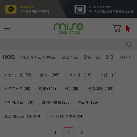
HICKS
미소바이크 이벤트
로얄키즈
M모터스
MIB
자전거
바엔드/그립 (32)
변속기 (262)
브레이크 (19)
스탠드 (1)
시트포스트 (58)
안장 (146)
체인 (85)
클릿/페달 (102)
타이어/튜브 (479)
프레임/포크 (36)
핸들바 (135)
휠셋/림/스프라켓 (274)
기타자전거부품 (24)
I
II
III