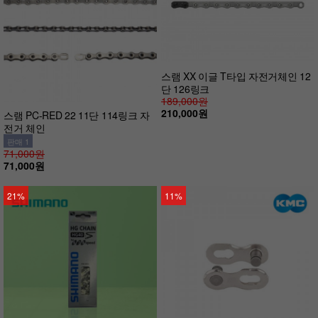
스램 XX 이글 T타입 자전거체인 12
단 126링크
189,000원
210,000원
스램 PC-RED 22 11단 114링크 자
전거 체인
판매 1
71,000원
71,000원
21%
11%