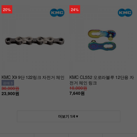
20%
24%
KMC X9 9단 122링크 자전거 체인
KMC CL552 오로라블루 12단용 자
전거 체인 링크
판매 3
10,000원
30,000원
7,640원
23,900원
더보기
1
/
4
▼