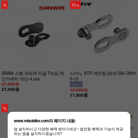
%
15%
SRAM 스램 파워락 이글 T타입 체
시마노 XTR 체인링크2개 SM-CN91
인커넥터 12단 4 pcs
0-12
27,000원
판매 5
27,000원
13,000원
11,000원
%
www.misobike.com의 페이지 내용:
앱 설치하시고 다양한 혜택 받아가세요~ 앱전용 혜택과 기능이 제공
되는 앱을 설치하시겠습니까?