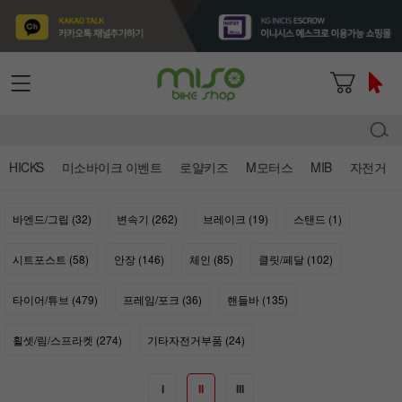
HICKS
미소바이크 이벤트
로얄키즈
M모터스
MIB
자전거
바엔드/그립 (32)
변속기 (262)
브레이크 (19)
스탠드 (1)
시트포스트 (58)
안장 (146)
체인 (85)
클릿/페달 (102)
타이어/튜브 (479)
프레임/포크 (36)
핸들바 (135)
휠셋/림/스프라켓 (274)
기타자전거부품 (24)
I
II
III