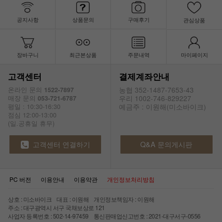
공지사항
상품문의
구매후기
관심상품
장바구니
최근본상품
주문내역
마이페이지
고객센터
결제계좌안내
농협 352-1487-7653-43
온라인 문의
1522-7897
우리 1002-746-829227
매장 문의
053-721-6787
예금주 : 이원해(미소바이크)
평일 : 10:30-16:30
점심 12:00-13:00
(일.공휴일 휴무)
고객센터 연결하기
Q&A 문의게시판
PC 버전
이용안내
이용약관
개인정보처리방침
상호 : 미소바이크 대표 : 이원해 개인정보책임자 : 이원해
주소 : 대구광역시 서구 국채보상로 121
사업자 등록번호 : 502-14-97459 통신판매업신고번호 : 2021-대구서구-0556