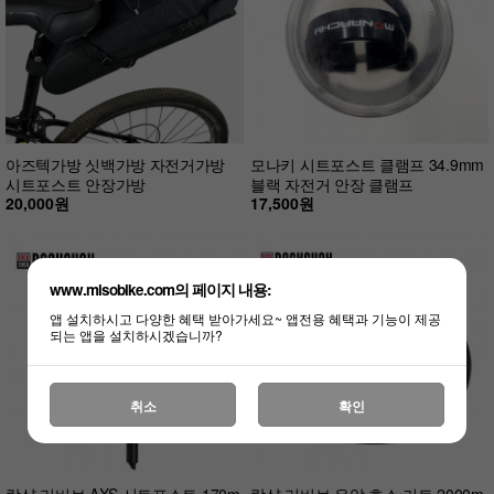
아즈텍가방 싯백가방 자전거가방
모나키 시트포스트 클램프 34.9mm
시트포스트 안장가방
블랙 자전거 안장 클램프
20,000원
17,500원
www.misobike.com의 페이지 내용:
앱 설치하시고 다양한 혜택 받아가세요~ 앱전용 혜택과 기능이 제공
되는 앱을 설치하시겠습니까?
취소
확인
락샥 리버브 AXS 시트포스트 170m
락샥 리버브 유압 호스 키트 2000m