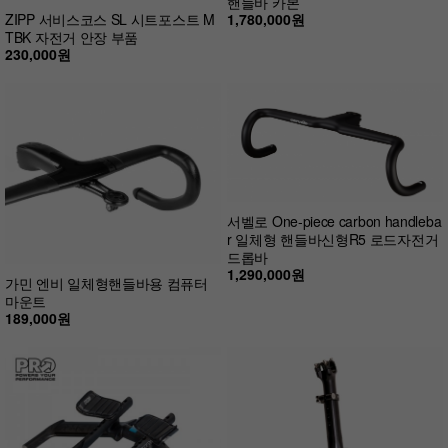
핸들바 카본
1,780,000원
ZIPP 서비스코스 SL 시트포스트 M
TBK 자전거 안장 부품
230,000원
서벨로 One-piece carbon handleba
r 일체형 핸들바신형R5 로드자전거
드롭바
1,290,000원
가민 엔비 일체형핸들바용 컴퓨터
마운트
189,000원