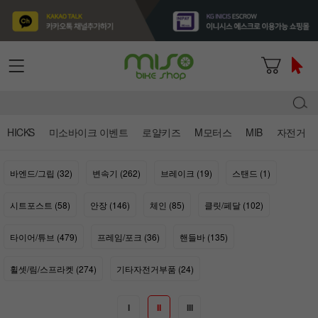
HICKS
미소바이크 이벤트
로얄키즈
M모터스
MIB
자전거
바엔드/그립 (32)
변속기 (262)
브레이크 (19)
스탠드 (1)
시트포스트 (58)
안장 (146)
체인 (85)
클릿/페달 (102)
타이어/튜브 (479)
프레임/포크 (36)
핸들바 (135)
휠셋/림/스프라켓 (274)
기타자전거부품 (24)
I
II
III