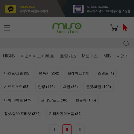
HICKS
미소바이크 이벤트
로얄키즈
M모터스
MIB
자전거
바엔드/그립 (32)
변속기 (262)
브레이크 (19)
스탠드 (1)
시트포스트 (58)
안장 (146)
체인 (85)
클릿/페달 (102)
타이어/튜브 (479)
프레임/포크 (36)
핸들바 (135)
휠셋/림/스프라켓 (274)
기타자전거부품 (24)
I
II
III