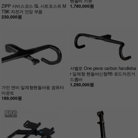
핸들바 카본
1,780,000원
ZIPP 서비스코스 SL 시트포스트 M
TBK 자전거 안장 부품
230,000원
서벨로 One-piece carbon handleba
r 일체형 핸들바신형R5 로드자전거
드롭바
1,290,000원
가민 엔비 일체형핸들바용 컴퓨터
마운트
189,000원