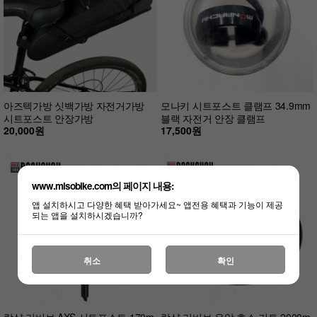
아즈텍가방 싯백가방 자전거가방
모나키 시트포스트 클램프 34.9mm
시트포스트 안장가방
블랙 자전거 안장 클램프
20,000원
17,500원
www.misobike.com의 페이지 내용:
앱 설치하시고 다양한 혜택 받아가세요~ 앱전용 혜택과 기능이 제공
되는 앱을 설치하시겠습니까?
취소
확인
락샥 리버브 AXS 시트포스트 170m
락샥 리버브 유압 호스 키트 2000m