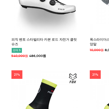
피직 벤토 스타빌리타 카본 로드 자전거 클릿
폭스라이더스 
슈즈
양말
10,000원
8,
판매 5
540,000원
486,000원
21%
21%