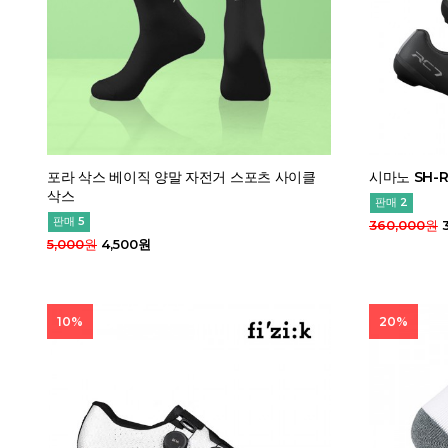
포라 삭스 베이직 양말 자전거 스포츠 사이클
시마노 SH-
삭스
판매 2
판매 5
360,000원
3
5,000원
4,500원
10%
20%