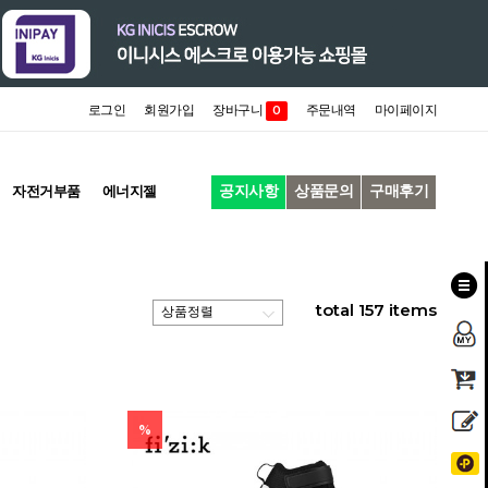
로그인
회원가입
장바구니
주문내역
마이페이지
0
공지사항
상품문의
구매후기
자전거부품
에너지젤
total
157
items
%