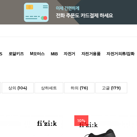
로얄키즈
M모터스
자전거
자전거용품
자전거의류/잡화
S
MIB
상의 (104)
상하세트
하의 (76)
고글 (179)
10%