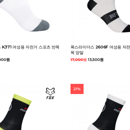
K371 여성용 자전거 스포츠 반목
폭스라이더스 2606F 여성용 자
목 양말
000원
17,000원
13,500원
21%