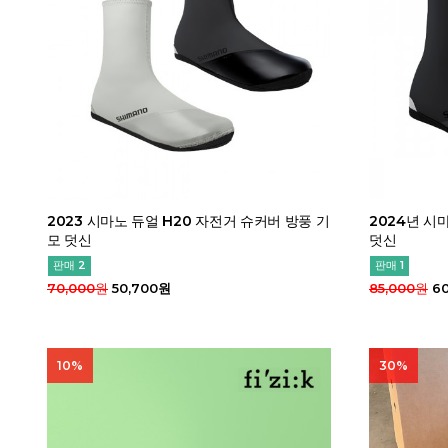
2023 시마노 듀얼 H20 자전거 슈커버 방풍 기
2024년 시
모 덧신
덧신
판매 2
판매 1
70,000원
50,700원
85,000원
60
10%
30%