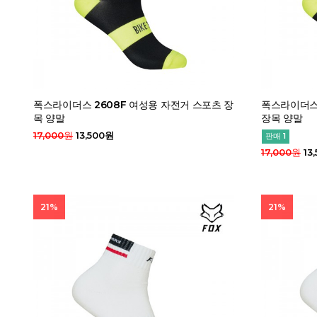
폭스라이더스 2608F 여성용 자전거 스포츠 장
폭스라이더스 
목 양말
장목 양말
17,000원
13,500원
판매 1
17,000원
13
21%
21%