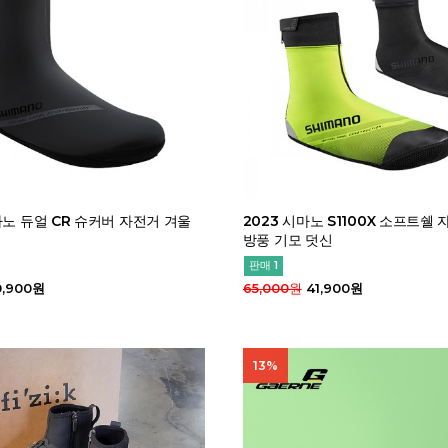
마노 듀얼 CR 슈커버 자전거 겨울
2023 시마노 S1100X 소프트쉘
방풍 기모 덧신
판매 1
,900원
65,000원
41,900원
13%