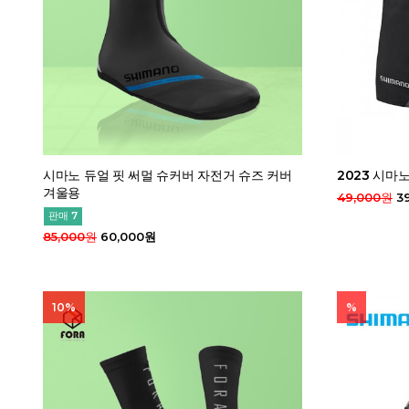
시마노 듀얼 핏 써멀 슈커버 자전거 슈즈 커버
2023 시마
겨울용
49,000원
39
판매 7
85,000원
60,000원
10%
%