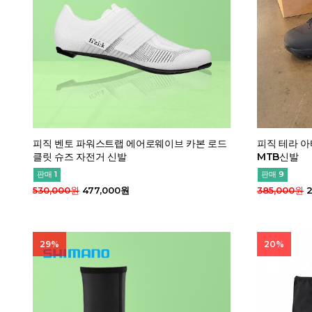
피직 벤토 파워스트랩 에어로웨이브 카본 로드
피직 테라 아
클릿 슈즈 자전거 신발
MTB신발
판매 1
판매 9
530,000원
477,000원
385,000원
2
29%
20%