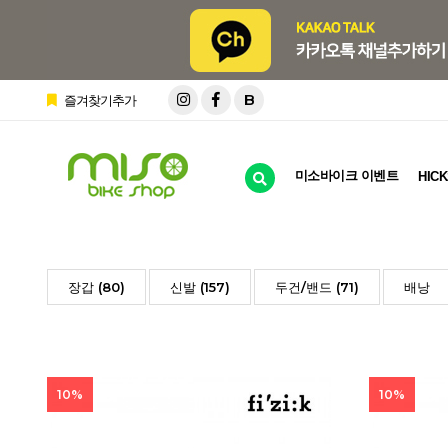
B
즐겨찾기추가
미소바이크 이벤트
HICK
장갑 (80)
신발 (157)
두건/밴드 (71)
배낭
10%
10%