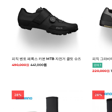
피직 벤토 페록스 카본 MTB 자전거 클릿 슈즈
피직 그라비타
490,000원
441,000원
판매 1
220,000원
1
28%
28%