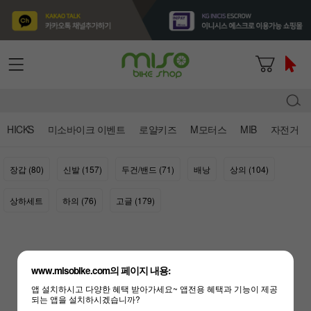
HICKS
미소바이크 이벤트
로얄키즈
M모터스
MIB
자전거
장갑 (80)
신발 (157)
두건/밴드 (71)
배낭
상의 (104)
상하세트
하의 (76)
고글 (179)
www.misobike.com의 페이지 내용:
자전거의류/잡화 - 상품 준비중 입니다.
앱 설치하시고 다양한 혜택 받아가세요~ 앱전용 혜택과 기능이 제공
되는 앱을 설치하시겠습니까?