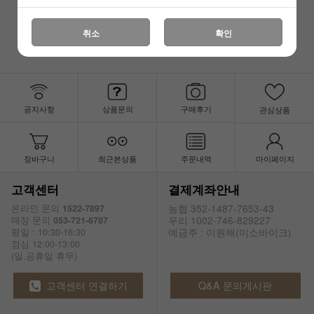
취소
확인
공지사항
상품문의
구매후기
관심상품
장바구니
최근본상품
주문내역
마이페이지
고객센터
결제계좌안내
농협 352-1487-7653-43
온라인 문의
1522-7897
우리 1002-746-829227
매장 문의
053-721-6787
예금주 : 이원해(미소바이크)
평일 : 10:30-16:30
점심 12:00-13:00
(일.공휴일 휴무)
고객센터 연결하기
Q&A 문의게시판