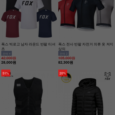
폭스 빅로고 남자 라운드 반팔 티셔
폭스 전사 반팔 자전거 의류 옷 져지
츠
상의
판매 4
판매 2
42,000원
105,000원
28,000원
82,300원
51%
20%