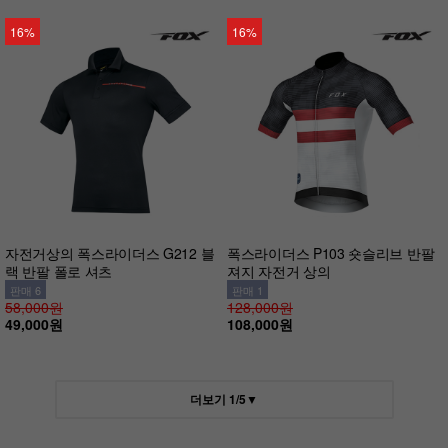
16%
16%
자전거상의 폭스라이더스 G212 블
폭스라이더스 P103 숏슬리브 반팔
랙 반팔 폴로 셔츠
져지 자전거 상의
판매 6
판매 1
58,000원
128,000원
49,000원
108,000원
더보기
1
/
5
▼