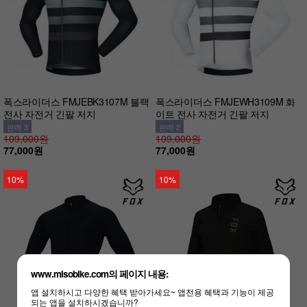
폭스라이더스 FMJEBK3107M 블랙
폭스라이더스 FMJEWH3109M 화
전사 자전거 긴팔 저지
이트 전사 자전거 긴팔 저지
판매 3
판매 2
109,000원
109,000원
77,000원
77,000원
10%
10%
www.misobike.com의 페이지 내용:
앱 설치하시고 다양한 혜택 받아가세요~ 앱전용 혜택과 기능이 제공
되는 앱을 설치하시겠습니까?