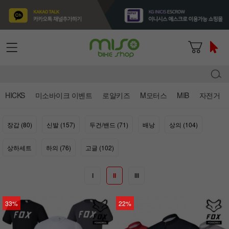
HICKS
미소바이크 이벤트
로얄키즈
M모터스
MIB
자전거
장갑 (80)
신발 (157)
두건/밴드 (71)
배낭
상의 (104)
상하세트
하의 (76)
고글 (102)
I
II
III
33%
22%