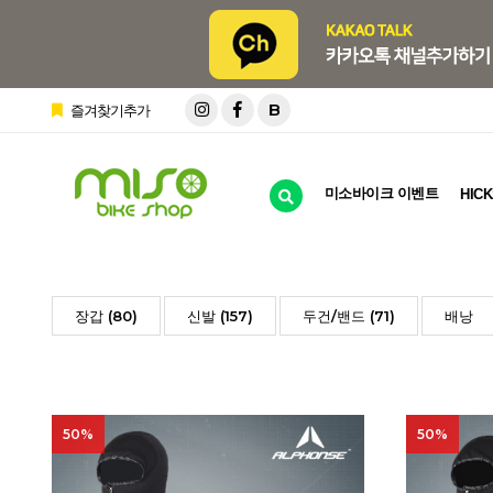
B
즐겨찾기추가
미소바이크 이벤트
HICK
장갑 (80)
신발 (157)
두건/밴드 (71)
배낭
50%
50%