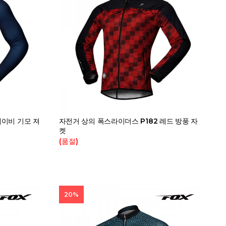
네이비 기모 져
자전거 상의 폭스라이더스 P182 레드 방풍 자
켓
(품절)
20%