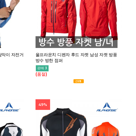
바람막이 자전거
울프라운치 디펜자 후드 자켓 남성 자켓 방풍
방수 방한 점퍼
판매 3
(품절)
49%