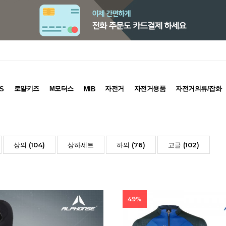
로얄키즈
M모터스
자전거
자전거용품
자전거의류/잡화
S
MIB
상의 (104)
상하세트
하의 (76)
고글 (102)
49%