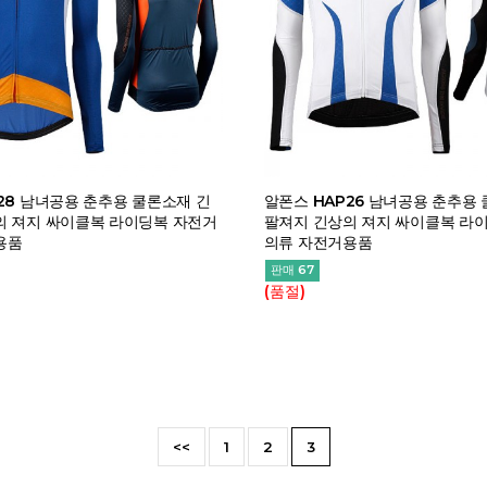
28 남녀공용 춘추용 쿨론소재 긴
알폰스 HAP26 남녀공용 춘추용
의 져지 싸이클복 라이딩복 자전거
팔져지 긴상의 져지 싸이클복 라
용품
의류 자전거용품
판매 67
(품절)
<<
1
2
3