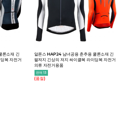
 쿨론소재 긴
알폰스 HAP24 남녀공용 춘추용 쿨론소재 긴
이딩복 자전거
팔져지 긴상의 져지 싸이클복 라이딩복 자전거
의류 자전거용품
판매 13
(품절)