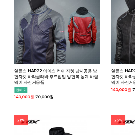
알폰스 HAP22 아이스 러쉬 자켓 남녀공용 방
알폰스 HAP
한자켓 바라클라바 후드집업 방한복 동계 바람
한자켓 바라
막이 자전거용품
막이 자전거
140,000원
7
판매 2
140,000원
70,000원
21%
25%