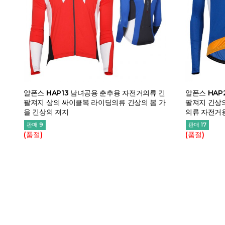
알폰스 HAP13 남녀공용 춘추용 자전거의류 긴
알폰스 HAP
팔져지 상의 싸이클복 라이딩의류 긴상의 봄 가
팔져지 긴상
을 긴상의 져지
의류 자전거
판매 9
판매 17
(품절)
(품절)