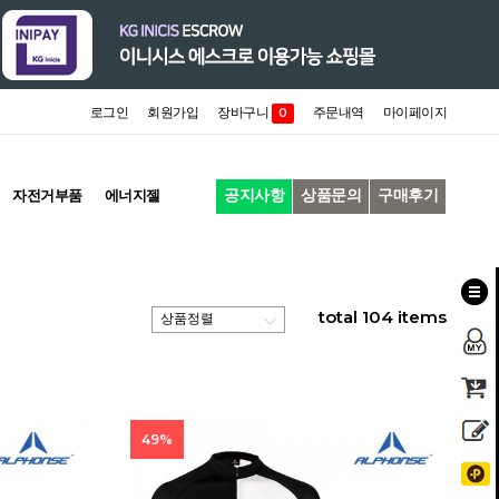
로그인
회원가입
장바구니
주문내역
마이페이지
0
공지사항
상품문의
구매후기
자전거부품
에너지젤
total
104
items
49%