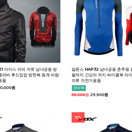
21 아이스 러쉬 자켓 남녀공용 방
알폰스 HAP32 남녀공용 춘추용
클라바 후드집업 방한복 동계 바람
팔져지 긴상의 져지 싸이클복 라
용품
의류 자전거용품
0,000원
판매 10
59,000원
29,900원
15%