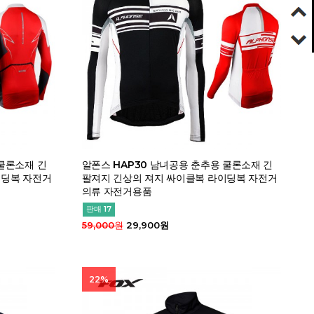
 쿨론소재 긴
알폰스 HAP30 남녀공용 춘추용 쿨론소재 긴
이딩복 자전거
팔져지 긴상의 져지 싸이클복 라이딩복 자전거
의류 자전거용품
판매 17
59,000원
29,900원
22%