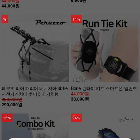
44,000원
44,000원
%
14%
페루초 리어 캐리어 베네치아 3bike
Bone 런타이 키트 스마트폰 암밴드
44,000원
자전거거치대 후미 3대 거치형
38,000원
290,000원
290,000원
15%
24%