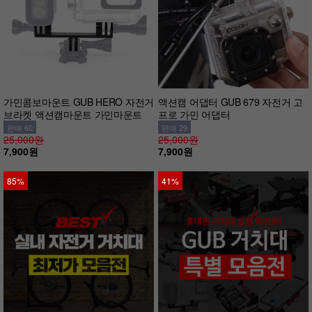
가민콤보마운트 GUB HERO 자전거
액션캠 어댑터 GUB 679 자전거 고
브라켓 액션캠마운트 가민마운트
프로 가민 어댑터
판매 60
판매 29
25,000원
25,000원
7,900원
7,900원
85%
41%