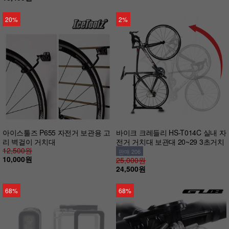
20%
2%
아이스툴즈 P655 자전거 보관용 고
바이크 크레들리 HS-T014C 실내 자
리 벽걸이 거치대
전거 거치대 보관대 20~29 3초거치
12,500원
판매 206
10,000원
25,000원
24,500원
68%
68%