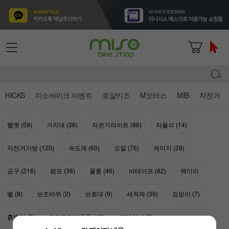
HICKS
미소바이크 이벤트
로얄키즈
M모터스
MIB
자전거
헬멧 (59)
거치대 (36)
자전거라이트 (86)
자물쇠 (14)
자전거가방 (120)
속도계 (60)
오일 (76)
케이지 (28)
공구 (218)
펌프 (38)
물통 (46)
바테이프 (82)
백미러
벨 (8)
보조바퀴 (2)
보호대 (9)
세척제 (39)
짐받이 (7)
흙받이 (3)
기타자전거용품 (43)
트레이너 (2)