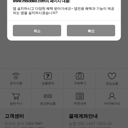
www.misobike.com의 페이지 내용:
앱 설치하시고 다양한 혜택 받아가세요~ 앱전용 혜택과 기능이 제공
되는 앱을 설치하시겠습니까?
자전거용품 - 상품 준비중 입니다.
취소
확인
공지사항
상품문의
구매후기
관심상품
장바구니
최근본상품
주문내역
마이페이지
고객센터
결제계좌안내
농협 352-1487-7653-43
온라인 문의
1522-7897