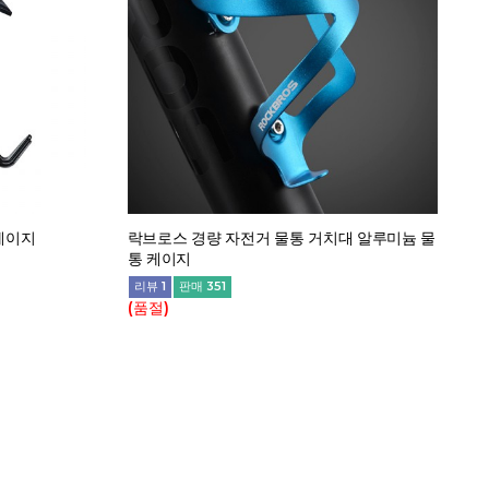
케이지
락브로스 경량 자전거 물통 거치대 알루미늄 물
통 케이지
리뷰 1
판매 351
(품절)