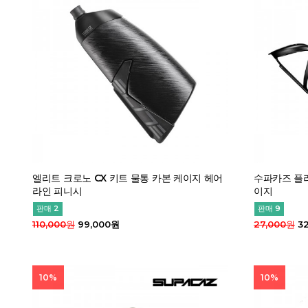
엘리트 크로노 CX 키트 물통 카본 케이지 헤어
수파카즈 플라
라인 피니시
이지
판매 2
판매 9
110,000원
99,000원
27,000원
32
10%
10%