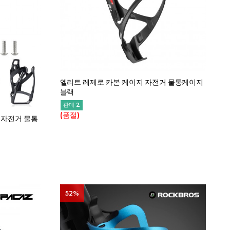
엘리트 레제로 카본 케이지 자전거 물통케이지
블랙
판매 2
(품절)
 자전거 물통
52%