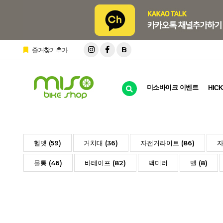
B
즐겨찾기추가
미소바이크 이벤트
HICK
헬멧 (59)
거치대 (36)
자전거라이트 (86)
자
물통 (46)
바테이프 (82)
백미러
벨 (8)