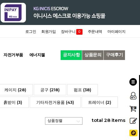
로그인
회원가입
장바구니
주문내역
마이페이지
0
공지사항
상품문의
구매후기
자전거부품
에너지젤
케이지 (28)
공구 (218)
펌프 (38)
흙받이 (3)
기타자전거용품 (43)
트레이너 (2)
total
28
items