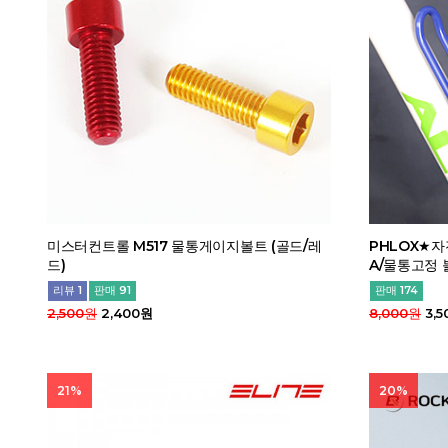
미스터컨트롤 M517 물통게이지볼트 (골드/레
PHLOX★
드)
A/물통고정 
리뷰 1
판매 91
판매 174
2,500원
2,400원
8,000원
3,5
21%
20%