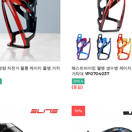
량 자전거 물통 케이지 물병 거치
웨스트바이킹 물병 생수병 케이지
거치대 YP0704037
2
판매 4
(품절)
10%