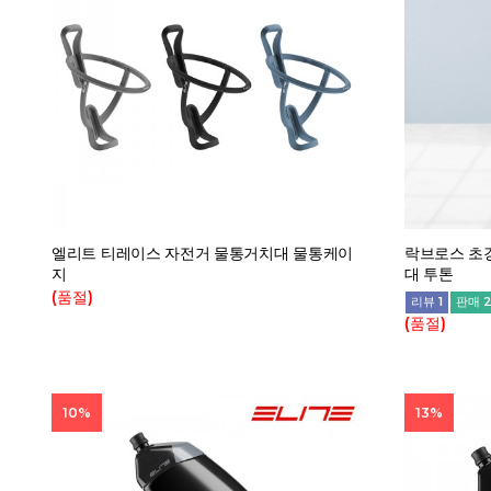
엘리트 티레이스 자전거 물통거치대 물통케이
락브로스 초경
지
대 투톤
(품절)
리뷰 1
판매 
(품절)
10%
13%