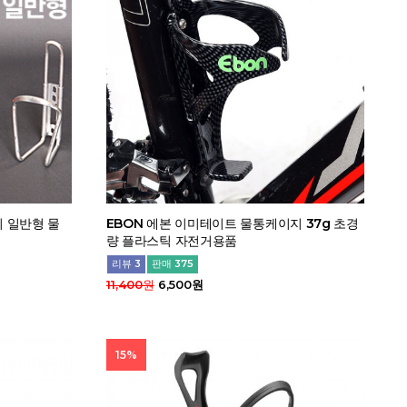
 일반형 물
EBON 에본 이미테이트 물통케이지 37g 초경
량 플라스틱 자전거용품
리뷰 3
판매 375
11,400원
6,500원
15%