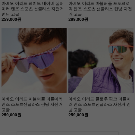
아베오 이리드 페이드 네이비 실버
아베오 이리드 마블퍼플 포토크로
미러 렌즈 스포츠 선글라스 자전거
믹 렌즈 스포츠 선글라스 런닝 자전
런닝 고글
거 고글
259,000원
289,000원
아베오 이리드 마블퍼플 퍼플미러
아베오 이리드 플로우 핑크 퍼플미
렌즈 스포츠선글라스 런닝 자전거
러 렌즈 스포츠선글라스 자전거 런
고글
닝 고글
259,000원
259,000원