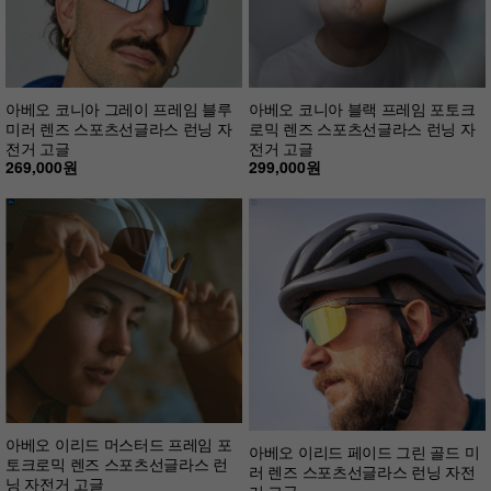
아베오 코니아 그레이 프레임 블루
아베오 코니아 블랙 프레임 포토크
미러 렌즈 스포츠선글라스 런닝 자
로믹 렌즈 스포츠선글라스 런닝 자
전거 고글
전거 고글
269,000원
299,000원
아베오 이리드 머스터드 프레임 포
아베오 이리드 페이드 그린 골드 미
토크로믹 렌즈 스포츠선글라스 런
러 렌즈 스포츠선글라스 런닝 자전
닝 자전거 고글
거 고글