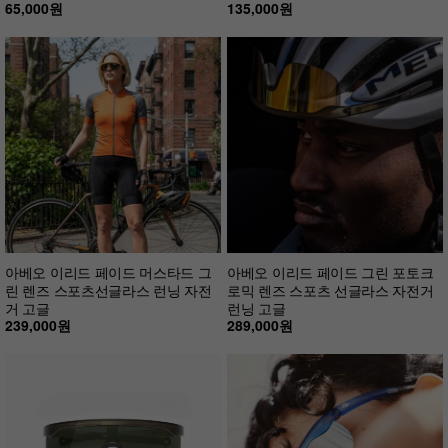
65,000원
135,000원
아베오 이리드 페이드 머스타드 그
아베오 이리드 페이드 그린 포토크
린 렌즈 스포츠선글라스 런닝 자전
로믹 렌즈 스포츠 선글라스 자전거
거 고글
런닝 고글
239,000원
289,000원