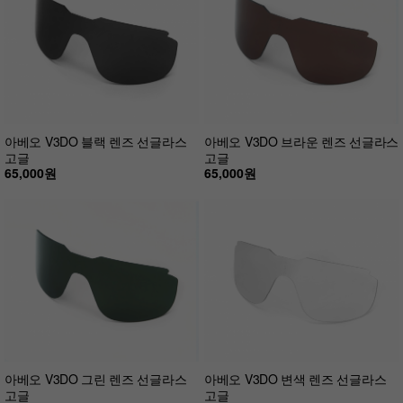
아베오 V3DO 블랙 렌즈 선글라스
아베오 V3DO 브라운 렌즈 선글라스
고글
고글
65,000원
65,000원
아베오 V3DO 그린 렌즈 선글라스
아베오 V3DO 변색 렌즈 선글라스
고글
고글