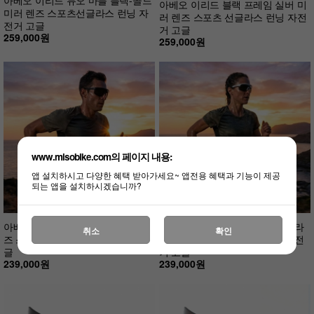
아베오 이리드 듀오 마블 블랙-골드
아베오 이리드 블랙 프레임 실버 미
미러 렌즈 스포츠선글라스 런닝 자
러 렌즈 스포츠 선글라스 런닝 자전
전거 고글
거 고글
259,000원
259,000원
www.misobike.com의 페이지 내용:
앱 설치하시고 다양한 혜택 받아가세요~ 앱전용 혜택과 기능이 제공
되는 앱을 설치하시겠습니까?
아베오 이리드 블랙 프레임 블랙 렌
아베오 이리드 화이트 프레임 브라
취소
확인
즈 스포츠선글라스 런닝 자전거 고
운 렌즈 스포츠선글라스 런닝 자전
글
거 고글
239,000원
239,000원