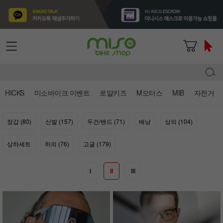
HICKS
미소바이크 이벤트
로얄키즈
M모터스
MIB
자전거
장갑 (80)
신발 (157)
두건/밴드 (71)
배낭
상의 (104)
상하세트
하의 (76)
고글 (179)
I
II
III