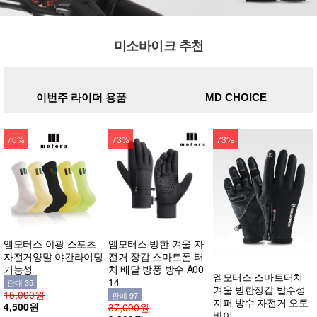
미소바이크 추천
이번주 라이더 용품
MD CHOICE
70%
73%
73%
엠모터스 야광 스포츠
엠모터스 방한 겨울 자
자전거양말 야간라이딩
전거 장갑 스마트폰 터
기능성
치 배달 방풍 방수 A00
엠모터스 스마트터치
14
판매 35
겨울 방한장갑 발수성
15,000원
판매 97
지퍼 방수 자전거 오토
4,500원
37,000원
바이