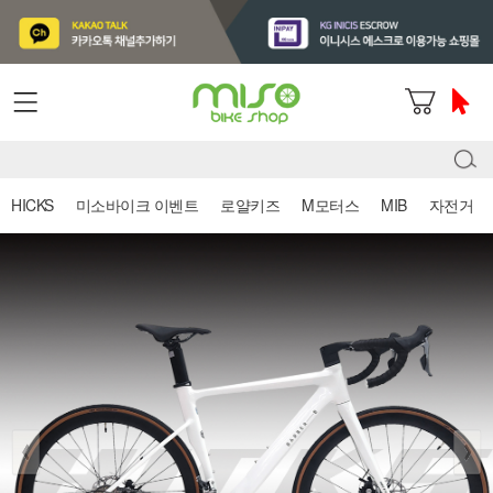
HICKS
미소바이크 이벤트
로얄키즈
M모터스
MIB
자전거