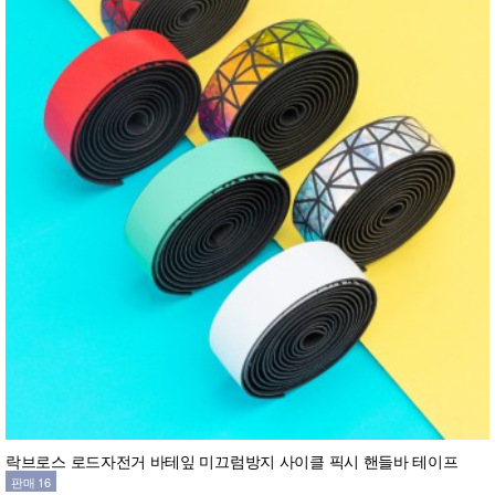
락브로스 로드자전거 바테잎 미끄럼방지 사이클 픽시 핸들바 테이프
판매 16