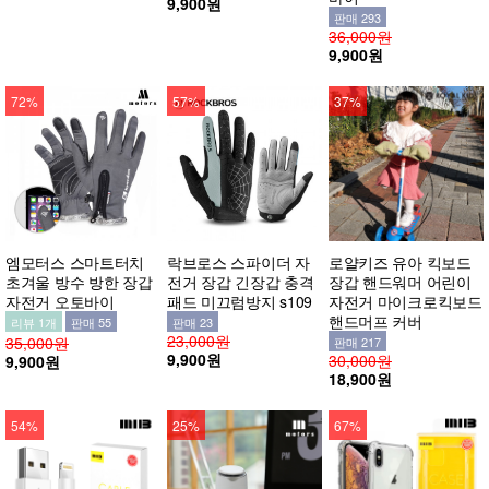
9,900원
판매 293
36,000원
9,900원
72%
57%
37%
엠모터스 스마트터치
락브로스 스파이더 자
로얄키즈 유아 킥보드
초겨울 방수 방한 장갑
전거 장갑 긴장갑 충격
장갑 핸드워머 어린이
자전거 오토바이
패드 미끄럼방지 s109
자전거 마이크로킥보드
핸드머프 커버
리뷰 1개
판매 55
판매 23
23,000원
35,000원
판매 217
9,900원
30,000원
9,900원
18,900원
54%
25%
67%