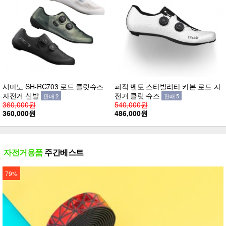
시마노 SH-RC703 로드 클릿슈즈
피직 벤토 스타빌리타 카본 로드 자
자전거 신발
전거 클릿 슈즈
판매 2
판매 5
360,000원
540,000원
360,000원
486,000원
자전거용품
주간베스트
79%