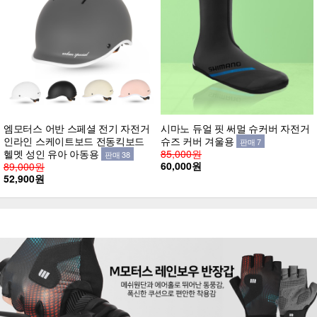
엠모터스 어반 스페셜 전기 자전거
시마노 듀얼 핏 써멀 슈커버 자전거
인라인 스케이트보드 전동킥보드
슈즈 커버 겨울용
판매 7
헬멧 성인 유아 아동용
85,000원
판매 38
60,000원
89,000원
52,900원