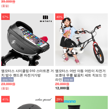
39,000원
(품절)
57%
40%
엠모터스 사이클링 010 스마트폰 거
엠모터스 어반 아동 어린이 자전거
치 방수 핸드폰 자전거가방
보호대 무릎 팔꿈치 세트 킥보드 인
라인
판매 779
판매 88
23,000원
20,000원
12,000원
(품절)
41%
29%