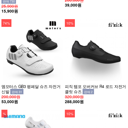
판매 730
39,000원
25,900원
15,900원
74%
10%
엠모터스 GB3 평페달 슈즈 자전거
피직 템포 오버커브 R4 로드 자전거
신발
클릿 슈즈
판매 31
판매 2
200,000원
320,000원
53,000원
288,000원
%
10%