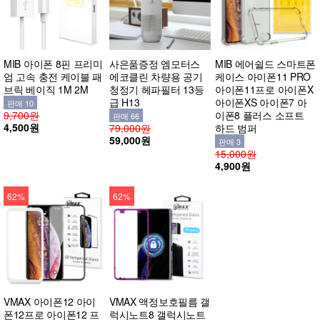
MIB 아이폰 8핀 프리미
사은품증정 엠모터스
MIB 에어쉴드 스마트폰
엄 고속 충전 케이블 패
에코클린 차량용 공기
케이스 아이폰11 PRO
브릭 베이직 1M 2M
청정기 헤파필터 13등
아이폰11프로 아이폰X
급 H13
아이폰XS 아이폰7 아
판매 10
9,700원
이폰8 플러스 소프트
판매 66
4,500원
79,000원
하드 범퍼
59,000원
판매 3
15,000원
4,900원
62%
62%
VMAX 아이폰12 아이
VMAX 액정보호필름 갤
폰12프로 아이폰12 프
럭시노트8 갤럭시노트