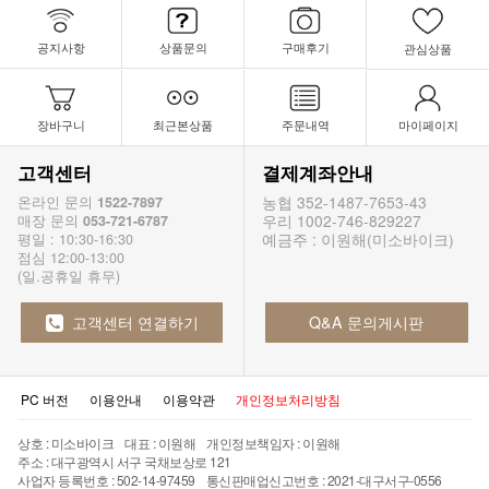
공지사항
상품문의
구매후기
관심상품
장바구니
최근본상품
주문내역
마이페이지
고객센터
결제계좌안내
농협 352-1487-7653-43
온라인 문의
1522-7897
우리 1002-746-829227
매장 문의
053-721-6787
예금주 : 이원해(미소바이크)
평일 : 10:30-16:30
점심 12:00-13:00
(일.공휴일 휴무)
고객센터 연결하기
Q&A 문의게시판
PC 버전
이용안내
이용약관
개인정보처리방침
상호 : 미소바이크 대표 : 이원해 개인정보책임자 : 이원해
주소 : 대구광역시 서구 국채보상로 121
사업자 등록번호 : 502-14-97459 통신판매업신고번호 : 2021-대구서구-0556