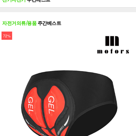
자전거의류/용품
주간베스트
72%