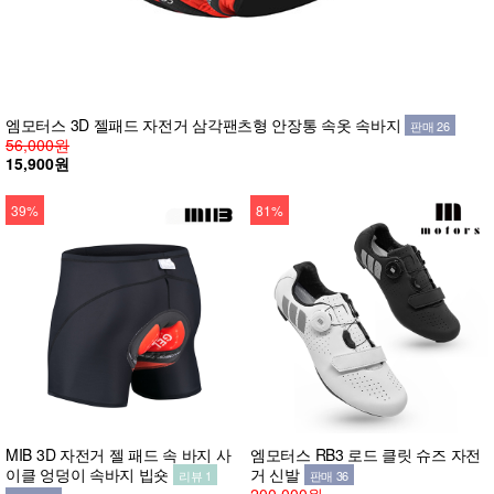
엠모터스 3D 젤패드 자전거 삼각팬츠형 안장통 속옷 속바지
판매 26
56,000원
15,900원
39%
81%
MIB 3D 자전거 젤 패드 속 바지 사
엠모터스 RB3 로드 클릿 슈즈 자전
이클 엉덩이 속바지 빕숏
거 신발
리뷰 1
판매 36
200,000원