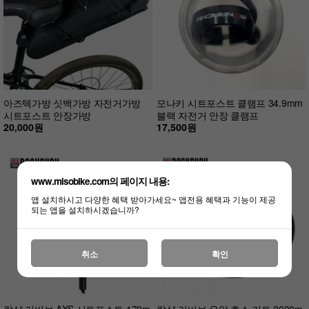
아즈텍가방 싯백가방 자전거가방
모나키 시트포스트 클램프 34.9mm
시트포스트 안장가방
블랙 자전거 안장 클램프
20,000원
17,500원
www.misobike.com의 페이지 내용:
앱 설치하시고 다양한 혜택 받아가세요~ 앱전용 혜택과 기능이 제공
되는 앱을 설치하시겠습니까?
취소
확인
락샥 리버브 AXS 시트포스트 170m
락샥 리버브 유압 호스 키트 2000m