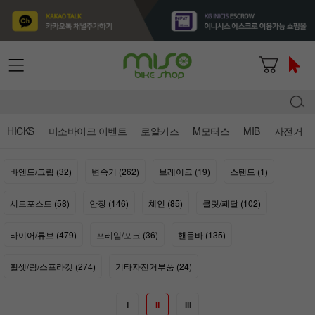
HICKS
미소바이크 이벤트
로얄키즈
M모터스
MIB
자전거
바엔드/그립 (32)
변속기 (262)
브레이크 (19)
스탠드 (1)
시트포스트 (58)
안장 (146)
체인 (85)
클릿/페달 (102)
타이어/튜브 (479)
프레임/포크 (36)
핸들바 (135)
휠셋/림/스프라켓 (274)
기타자전거부품 (24)
I
II
III