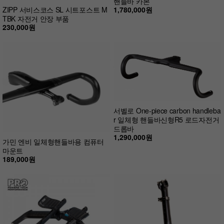
핸들바 카본
1,780,000원
ZIPP 서비스코스 SL 시트포스트 M
TBK 자전거 안장 부품
230,000원
서벨로 One-piece carbon handleba
r 일체형 핸들바신형R5 로드자전거
드롭바
1,290,000원
가민 엔비 일체형핸들바용 컴퓨터
마운트
189,000원