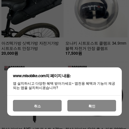
아즈텍가방 싯백가방 자전거가방
모나키 시트포스트 클램프 34.9mm
시트포스트 안장가방
블랙 자전거 안장 클램프
20,000원
17,500원
www.misobike.com의 페이지 내용:
앱 설치하시고 다양한 혜택 받아가세요~ 앱전용 혜택과 기능이 제공
되는 앱을 설치하시겠습니까?
취소
확인
락샥 리버브 AXS 시트포스트 170m
락샥 리버브 유압 호스 키트 2000m