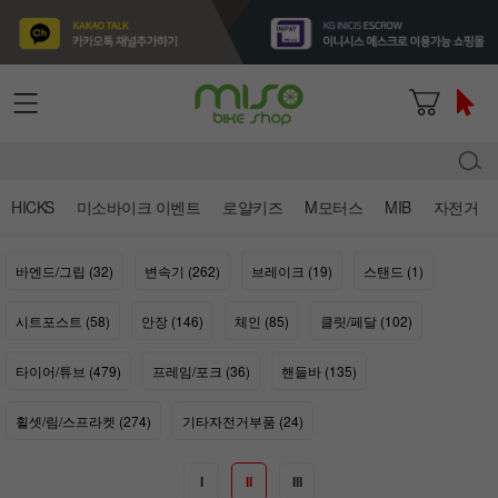
HICKS
미소바이크 이벤트
로얄키즈
M모터스
MIB
자전거
바엔드/그립 (32)
변속기 (262)
브레이크 (19)
스탠드 (1)
시트포스트 (58)
안장 (146)
체인 (85)
클릿/페달 (102)
타이어/튜브 (479)
프레임/포크 (36)
핸들바 (135)
휠셋/림/스프라켓 (274)
기타자전거부품 (24)
I
II
III