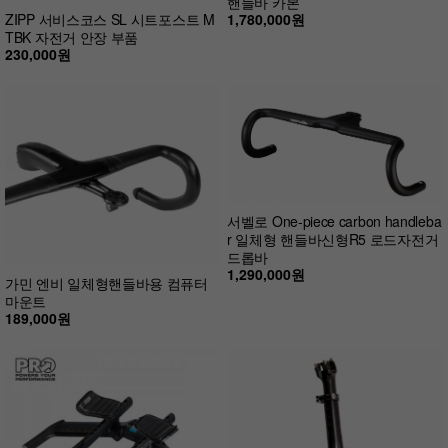
핸들바 카본
1,780,000원
ZIPP 서비스코스 SL 시트포스트 M
TBK 자전거 안장 부품
230,000원
서벨로 One-piece carbon handleba
r 일체형 핸들바신형R5 로드자전거
드롭바
1,290,000원
가민 엔비 일체형핸들바용 컴퓨터
마운트
189,000원