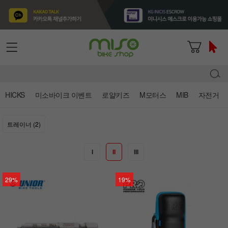
HICKS
미소바이크 이벤트
로얄키즈
M모터스
MIB
자전거
트레이너 (2)
I
II
III
29%
19%