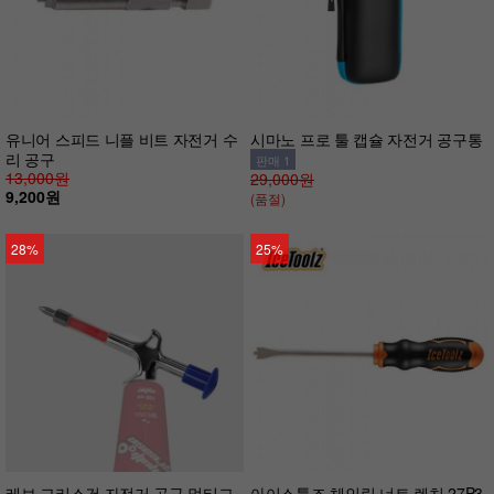
유니어 스피드 니플 비트 자전거 수
시마노 프로 툴 캡슐 자전거 공구통
리 공구
판매 1
13,000원
29,000원
9,200원
(품절)
28%
25%
레보 그리스건 자전거 공구 멀티그
아이스툴즈 체인링 너트 렌치 27P3