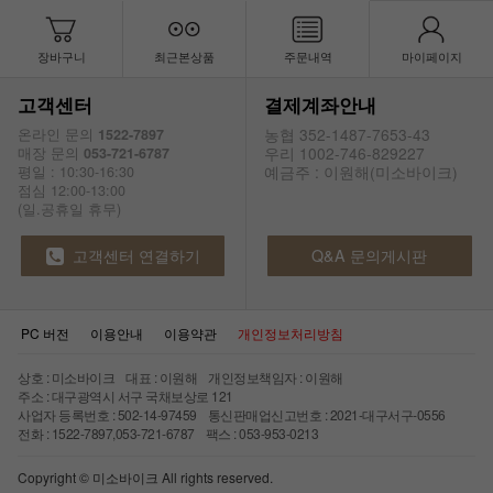
장바구니
최근본상품
주문내역
마이페이지
고객센터
결제계좌안내
농협 352-1487-7653-43
온라인 문의
1522-7897
우리 1002-746-829227
매장 문의
053-721-6787
예금주 : 이원해(미소바이크)
평일 : 10:30-16:30
점심 12:00-13:00
(일.공휴일 휴무)
고객센터 연결하기
Q&A 문의게시판
PC 버전
이용안내
이용약관
개인정보처리방침
상호 : 미소바이크 대표 : 이원해 개인정보책임자 : 이원해
주소 : 대구광역시 서구 국채보상로 121
사업자 등록번호 : 502-14-97459 통신판매업신고번호 : 2021-대구서구-0556
전화 : 1522-7897,053-721-6787 팩스 : 053-953-0213
Copyright © 미소바이크 All rights reserved.