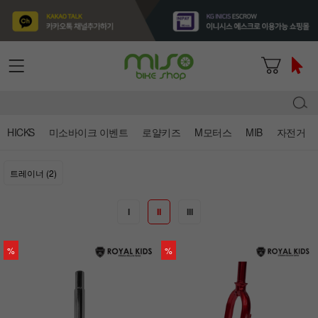
HICKS
미소바이크 이벤트
로얄키즈
M모터스
MIB
자전거
트레이너 (2)
I
II
III
%
%