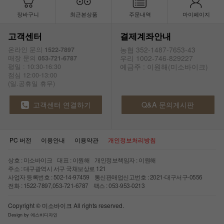
장바구니
최근본상품
주문내역
마이페이지
고객센터
결제계좌안내
농협 352-1487-7653-43
온라인 문의
1522-7897
우리 1002-746-829227
매장 문의
053-721-6787
예금주 : 이원해(미소바이크)
평일 : 10:30-16:30
점심 12:00-13:00
(일.공휴일 휴무)
고객센터 연결하기
Q&A 문의게시판
PC 버전
이용안내
이용약관
개인정보처리방침
상호 : 미소바이크 대표 : 이원해 개인정보책임자 : 이원해
주소 : 대구광역시 서구 국채보상로 121
사업자 등록번호 : 502-14-97459 통신판매업신고번호 : 2021-대구서구-0556
전화 : 1522-7897,053-721-6787 팩스 : 053-953-0213
Copyright © 미소바이크 All rights reserved.
Design by 에스비디자인