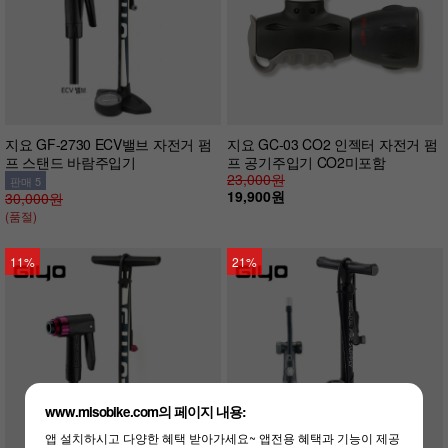
지요 GF-2730 ECV밸브 자전거 펌
지요 GC-03 CO2 인젝터 자전거 펌
프 스탠드 바람주입기
프 공기주입기 CO2미포함
23,000원
판매 5
19,900원
30,000원
(품절)
11%
21%
www.misobike.com의 페이지 내용:
앱 설치하시고 다양한 혜택 받아가세요~ 앱전용 혜택과 기능이 제공