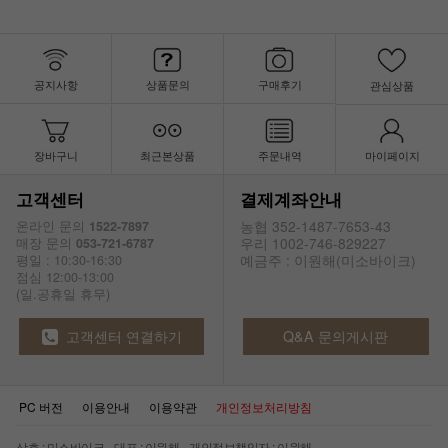
공지사항
상품문의
구매후기
관심상품
장바구니
최근본상품
주문내역
마이페이지
고객센터
결제계좌안내
농협 352-1487-7653-43
온라인 문의
1522-7897
우리 1002-746-829227
매장 문의
053-721-6787
예금주 : 이원해(미소바이크)
평일 : 10:30-16:30
점심 12:00-13:00
(일.공휴일 휴무)
고객센터 연결하기
Q&A 문의게시판
PC 버전
이용안내
이용약관
개인정보처리방침
상호 : 미소바이크 대표 : 이원해 개인정보책임자 : 이원해