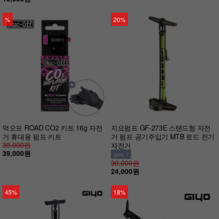
%
20%
먹오프 ROAD CO2 키트 16g 자전
지요펌프 GF-273E 스탠드형 자전
거 휴대용 펌프 키트
거 펌프 공기주입기 MTB 로드 전기
39,000원
자전거
39,000원
판매 7
30,000원
24,000원
45%
18%