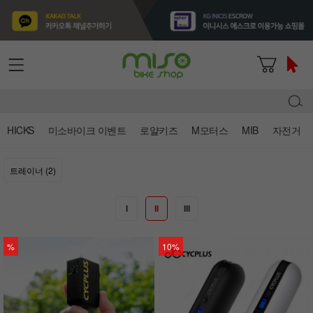
HICKS
미소바이크 이벤트
로얄키즈
M모터스
MIB
자전거
트레이너 (2)
I
II
III
%
10%