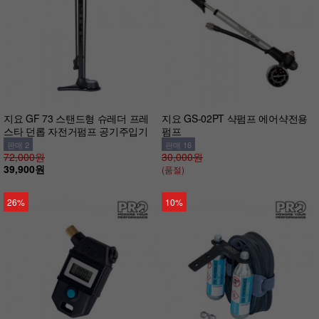
지요 GF 73 스탠드형 슈레더 프레
지요 GS-02PT 샥펌프 에어샥전용
스타 던롭 자전거펌프 공기주입기
펌프
판매 2
판매 16
72,000원
30,000원
39,900원
(품절)
26%
10%