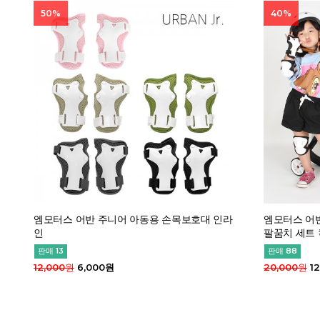
50%
40%
엠모터스 어반 주니어 아동용 손목보호대 인라
엠모터스 어반
인
팔꿈치 세트
판매 13
판매 88
12,000원
6,000원
20,000원
12