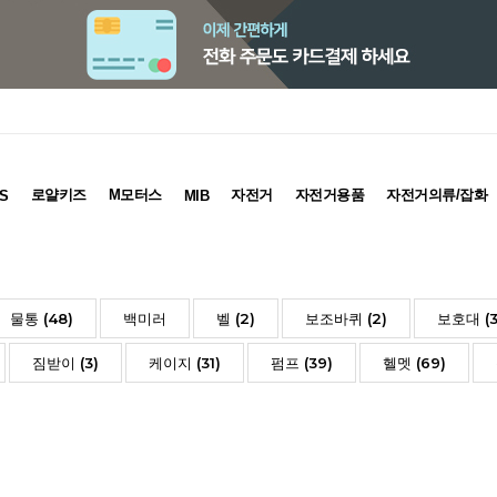
로얄키즈
M모터스
자전거
자전거용품
자전거의류/잡화
S
MIB
물통 (48)
백미러
벨 (2)
보조바퀴 (2)
보호대 (3
짐받이 (3)
케이지 (31)
펌프 (39)
헬멧 (69)