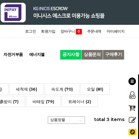
로그인
회원가입
장바구니
주문내역
마이페이지
0
공지사항
상품문의
구매후기
자전거부품
에너지젤
)
세척제 (36)
속도계 (70)
오일 (81)
흙받이 (7)
바테잎 (79)
트레이너 (2)
total
3
items