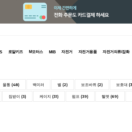
로얄키즈
M모터스
자전거
자전거용품
자전거의류/잡화
S
MIB
물통 (48)
백미러
벨 (2)
보조바퀴 (2)
보호대 (3
짐받이 (3)
케이지 (31)
펌프 (39)
헬멧 (69)