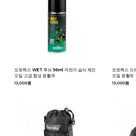
모토렉스 WET 루브 56ml 자전거 습식 체인
모토렉스 드라
오일 고급 합성 윤활유
오일 윤활유
13,000원
13,000원