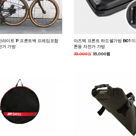
반라이트 P 프론트백 프레임포함
아즈텍 프론트 하드쉘가방 B01 
전거 가방
톤용 자전거 가방
35,000원
35,000원