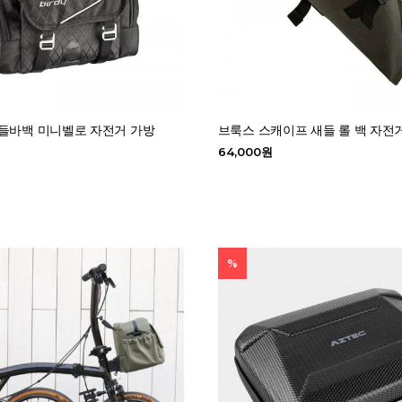
핸들바백 미니벨로 자전거 가방
브룩스 스캐이프 새들 롤 백 자전
64,000원
%