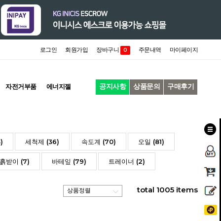
로그인
회원가입
장바구니
주문내역
마이페이지
0
공지사항
상품문의
구매후기
자전거부품
에너지젤
)
세척제 (36)
속도계 (70)
오일 (81)
흙받이 (7)
바테잎 (79)
트레이너 (2)
total
1005
items