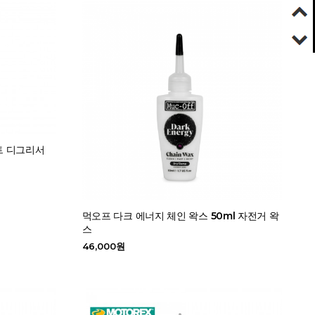
트 디그리서
먹오프 다크 에너지 체인 왁스 50ml 자전거 왁
스
46,000원