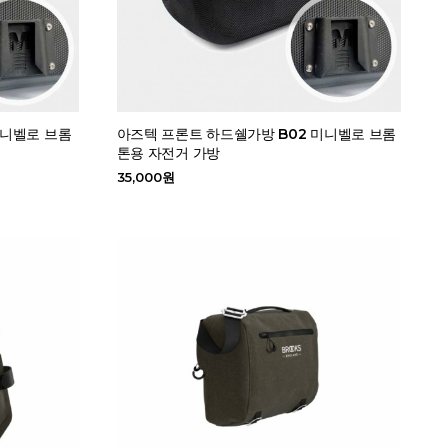
미니벨로 브롬
아즈텍 프론트 하드쉘가방 B02 미니벨로 브롬
톤용 자전거 가방
35,000원