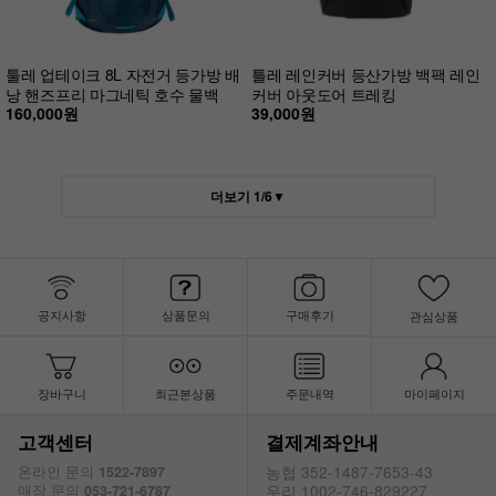
툴레 업테이크 8L 자전거 등가방 배
틀레 레인커버 등산가방 백팩 레인
낭 핸즈프리 마그네틱 호수 물백
커버 아웃도어 트레킹
160,000원
39,000원
더보기
1
/
6
▼
공지사항
상품문의
구매후기
관심상품
장바구니
최근본상품
주문내역
마이페이지
고객센터
결제계좌안내
농협 352-1487-7653-43
온라인 문의
1522-7897
우리 1002-746-829227
매장 문의
053-721-6787