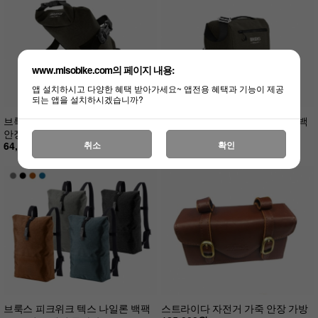
www.misobike.com의 페이지 내용:
앱 설치하시고 다양한 혜택 받아가세요~ 앱전용 혜택과 기능이 제공
되는 앱을 설치하시겠습니까?
브룩스 스캐이프 새들 롤 백 자전거
브룩스 스캐이프 핸들바 컴팩트 백
안장가방
자전거 핸들가방
취소
확인
64,000원
175,000원
브룩스 피크위크 텍스 나일론 백팩
스트라이다 자전거 가죽 안장 가방