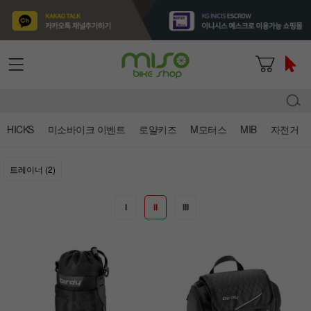
HICKS
미소바이크 이벤트
로얄키즈
M모터스
MIB
자전거
트레이너 (2)
I
II
III