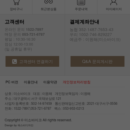
장바구니
최근본상품
주문내역
마이페이지
고객센터
결제계좌안내
농협 352-1487-7653-43
온라인 문의
1522-7897
우리 1002-746-829227
매장 문의
053-721-6787
예금주 : 이원해(미소바이크)
평일 : 10:30-16:30
점심 12:00-13:00
(일.공휴일 휴무)
고객센터 연결하기
Q&A 문의게시판
PC 버전
이용안내
이용약관
개인정보처리방침
상호 : 미소바이크 대표 : 이원해 개인정보책임자 : 이원해
주소 : 대구광역시 서구 국채보상로 121
사업자 등록번호 : 502-14-97459 통신판매업신고번호 : 2021-대구서구-0556
전화 : 1522-7897,053-721-6787 팩스 : 053-953-0213
Copyright © 미소바이크 All rights reserved.
Design by 에스비디자인