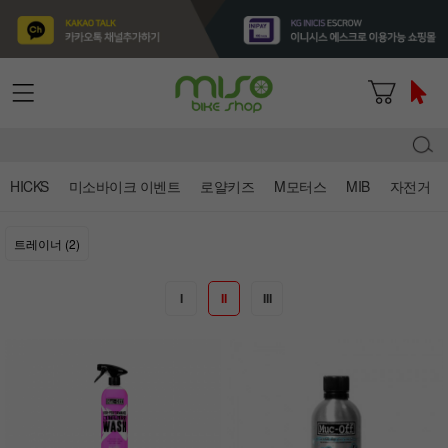
HICKS
미소바이크 이벤트
로얄키즈
M모터스
MIB
자전거
트레이너 (2)
I
II
III