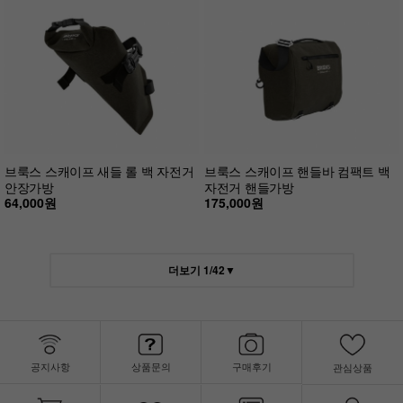
브룩스 스캐이프 새들 롤 백 자전거
브룩스 스캐이프 핸들바 컴팩트 백
안장가방
자전거 핸들가방
64,000원
175,000원
더보기
1
/
42
▼
공지사항
상품문의
구매후기
관심상품